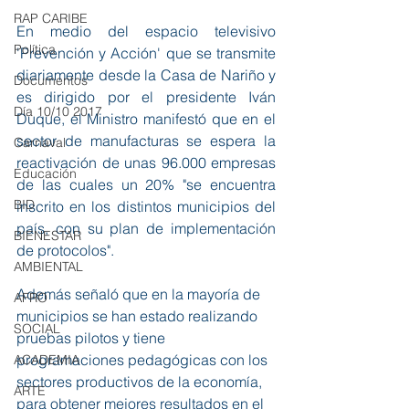
RAP CARIBE
En medio del espacio televisivo 
Política
'Prevención y Acción' que se transmite 
diariamente desde la Casa de Nariño y 
Documentos
es dirigido por el presidente Iván 
Día 10/10 2017
Duque, el Ministro manifestó que en el 
sector de manufacturas se espera la 
Carnaval
reactivación de unas 96.000 empresas 
Educación
de las cuales un 20% "se encuentra 
BID
inscrito en los distintos municipios del 
país, con su plan de implementación 
BIENESTAR
de protocolos". 
AMBIENTAL
Además señaló que en la mayoría de 
AFRO
municipios se han estado realizando 
SOCIAL
pruebas pilotos y tiene 
programaciones pedagógicas con los 
ACADEMIA
sectores productivos de la economía, 
ARTE
para obtener mejores resultados en el 