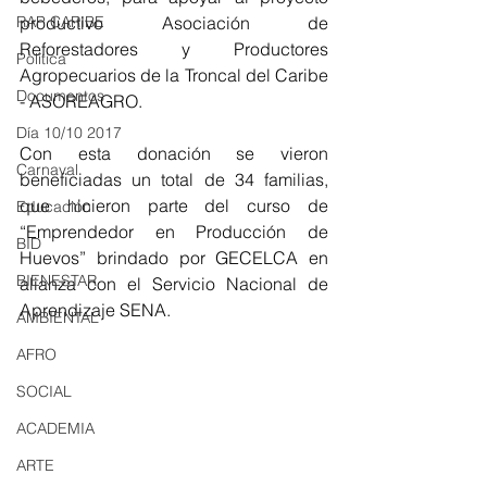
RAP CARIBE
productivo Asociación de 
Reforestadores y Productores 
Política
Agropecuarios de la Troncal del Caribe 
Documentos
- ASOREAGRO.
Día 10/10 2017
Con esta donación se vieron 
Carnaval
beneficiadas un total de 34 familias, 
que hicieron parte del curso de 
Educación
“Emprendedor en Producción de 
BID
Huevos” brindado por GECELCA en 
BIENESTAR
alianza con el Servicio Nacional de 
Aprendizaje SENA.
AMBIENTAL
AFRO
SOCIAL
ACADEMIA
ARTE