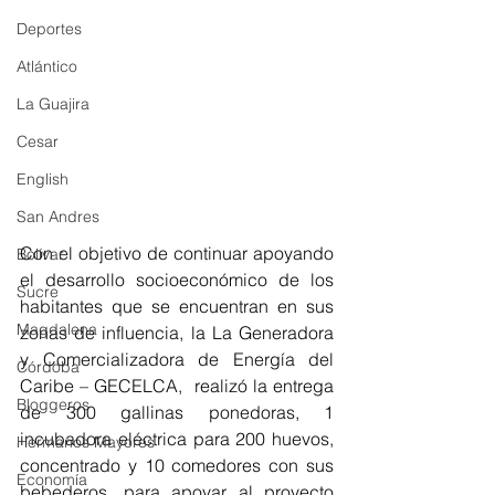
Deportes
Atlántico
La Guajira
Cesar
English
San Andres
Con el objetivo de continuar apoyando 
Bolívar
el desarrollo socioeconómico de los 
Sucre
habitantes que se encuentran en sus 
Magdalena
zonas de influencia, la La Generadora 
y Comercializadora de Energía del 
Córdoba
Caribe – GECELCA,  realizó la entrega 
Bloggeros
de 300 gallinas ponedoras, 1 
incubadora eléctrica para 200 huevos, 
Hermanos Mayores
concentrado y 10 comedores con sus 
Economía
bebederos, para apoyar al proyecto 