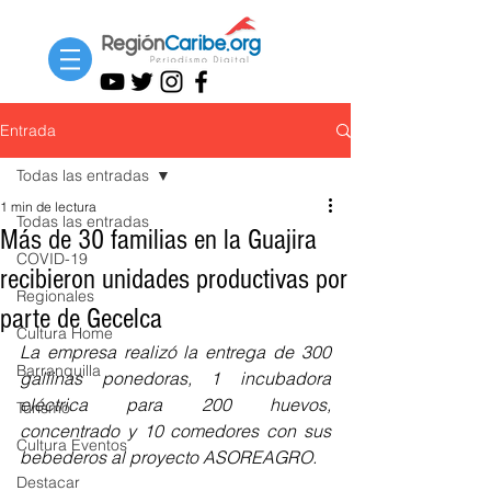
Entrada
Todas las entradas
1 min de lectura
Todas las entradas
Más de 30 familias en la Guajira
COVID-19
recibieron unidades productivas por
Regionales
parte de Gecelca
Cultura Home
La empresa realizó la entrega de 300 
Barranquilla
gallinas ponedoras, 1 incubadora 
eléctrica para 200 huevos, 
Turismo
concentrado y 10 comedores con sus 
Cultura Eventos
bebederos al proyecto ASOREAGRO.
Destacar