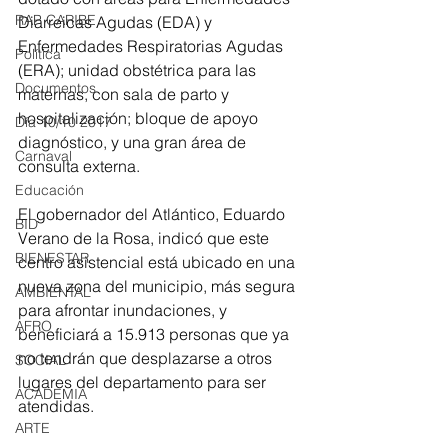
RAP CARIBE
Diarreicas Agudas (EDA) y 
Enfermedades Respiratorias Agudas 
Política
(ERA); unidad obstétrica para las 
Documentos
maternas, con sala de parto y 
hospitalización; bloque de apoyo 
Día 10/10 2017
diagnóstico, y una gran área de 
Carnaval
consulta externa.
Educación
El gobernador del Atlántico, Eduardo 
BID
Verano de la Rosa, indicó que este 
BIENESTAR
centro asistencial está ubicado en una 
nueva zona del municipio, más segura 
AMBIENTAL
para afrontar inundaciones, y 
AFRO
beneficiará a 15.913 personas que ya 
no tendrán que desplazarse a otros 
SOCIAL
lugares del departamento para ser 
ACADEMIA
atendidas.
ARTE