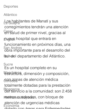
Deportes
Atlántico
Los habitantes de Manatí y sus 
La Guajira
corregimientos tendrán una atención 
Cesar
en salud de primer nivel, gracias al 
nuevo hospital que entrará en 
English
funcionamiento en próximos días, una 
San Andres
obra importante para el desarrollo del 
sur del departamento del Atlántico.
Bolívar
Sucre
Es un hospital completo en su 
Magdalena
estructura, dimensión y composición, 
con zonas de atención médica 
Córdoba
totalmente dotadas para la prestación 
Bloggeros
del servicio a la comunidad: son 2.458 
metros cuadrados, con bloque de 
Hermanos Mayores
atención de urgencias médicas 
Economía
dotado con áreas para Enfermedades 