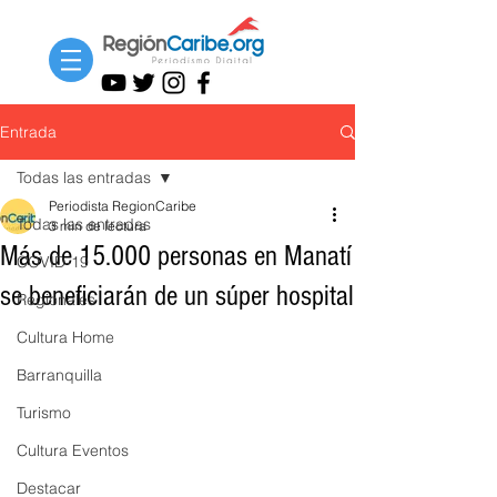
Entrada
Todas las entradas
Periodista RegionCaribe
Todas las entradas
3 min de lectura
Más de 15.000 personas en Manatí
COVID-19
se beneficiarán de un súper hospital
Regionales
Cultura Home
Barranquilla
Turismo
Cultura Eventos
Destacar