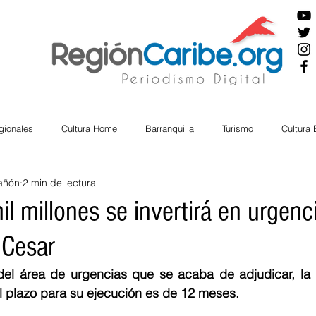
gionales
Cultura Home
Barranquilla
Turismo
Cultura
añón
2 min de lectura
ira
Cesar
English
San Andres
Bolívar
Sucre
 millones se invertirá en urgenc
 Cesar
nos Mayores
Economía
RAP CARIBE
Política
Docu
del área de urgencias que se acaba de adjudicar, la i
l plazo para su ejecución es de 12 meses. 
BIENESTAR
AMBIENTAL
AFRO