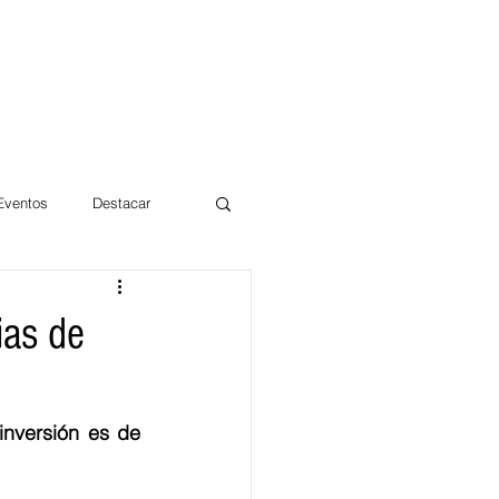
 Eventos
Destacar
Magdalena
ias de
mentos
Día 10/10 2017
nversión es de 