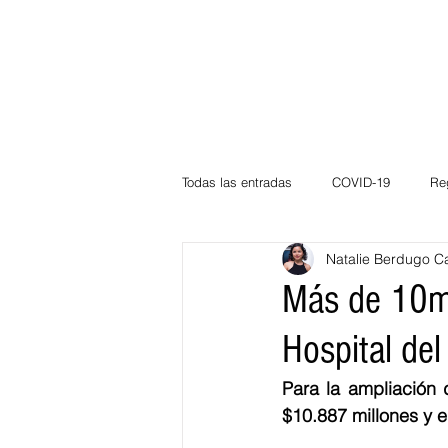
Todas las entradas
COVID-19
Re
Natalie Berdugo C
Deportes
Atlántico
La Guaj
Más de 10mil
Hospital del
Córdoba
Bloggeros
Herma
Para la ampliación 
$10.887 millones y e
Carnaval
Educación
BID