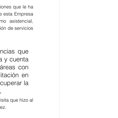
iones que le ha 
de esta Empresa 
o asistencial, 
ón de servicios 
ncias que 
a y cuenta 
áreas con 
tación en 
uperar la 
, 
ita que hizo al 
ez.