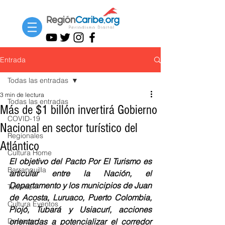
Entrada
Todas las entradas
3 min de lectura
Todas las entradas
Más de $1 billón invertirá Gobierno
COVID-19
Nacional en sector turístico del
Regionales
Atlántico
Cultura Home
El objetivo del Pacto Por El Turismo es 
Barranquilla
articular entre la Nación, el 
Departamento y los municipios de Juan 
Turismo
de Acosta, Luruaco, Puerto Colombia, 
Cultura Eventos
Piojó, Tubará y Usiacurí, acciones 
Destacar
orientadas a potencializar el corredor 