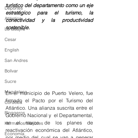
turístico del departamento como un eje 
Deportes
estratégico para el turismo, la 
Atlántico
conectividad y la productividad 
sostenible.
La Guajira
Cesar
English
San Andres
Bolívar
Sucre
Magdalena
En el municipio de Puerto Velero, fue 
firmado
 el 
Pacto por el Turismo del 
Córdoba
Atlántico. Una alianza suscrita entre el 
Bloggeros
Gobierno Nacional y  el Departamental, 
en el marco de los planes de 
Hermanos Mayores
reactivación económica del Atlántico, 
Economía
por medio del cual se van a generar 