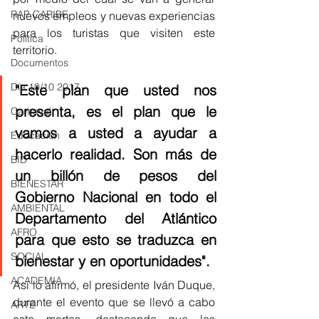
RAP CARIBE
nuevos empleos y nuevas experiencias 
para los turistas que visiten este 
Política
territorio. 
Documentos
Día 10/10 2017
"Este plan que usted nos 
presenta, es el plan que le 
Carnaval
vamos a usted a ayudar a 
Educación
hacerlo realidad. Son más de 
BID
un billón de pesos del 
BIENESTAR
Gobierno Nacional en todo el 
AMBIENTAL
Departamento del Atlántico 
AFRO
para que esto se traduzca en 
SOCIAL
bienestar y en oportunidades".
ACADEMIA
Así lo afirmó, el presidente Iván Duque, 
durante el evento que se llevó a cabo 
ARTE