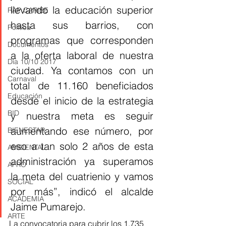
llevando la educación superior 
RAP CARIBE
hasta sus barrios, con 
Política
programas que corresponden 
Documentos
a la oferta laboral de nuestra 
Día 10/10 2017
ciudad. Ya contamos con un 
Carnaval
total de 11.160 beneficiados 
Educación
desde el inicio de la estrategia 
BID
y nuestra meta es seguir 
aumentando ese número, por 
BIENESTAR
eso a tan solo 2 años de esta 
AMBIENTAL
administración ya superamos 
AFRO
la meta del cuatrienio y vamos 
SOCIAL
por más”, indicó el alcalde 
ACADEMIA
Jaime Pumarejo.
ARTE
La convocatoria para cubrir los 1.735 