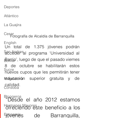
Deportes
Atlántico
La Guajira
Cesar
Fotografía de Alcaldía de Barranquilla
English
Un total de 1.375 jóvenes podrán 
San Andres
acceder al programa ‘Universidad al 
Barrio’, luego de que el pasado viernes 
Bolívar
8 de octubre se habilitarán estos 
Sucre
nuevos cupos que les permitirán tener 
educación superior gratuita y de 
Magdalena
calidad.
Córdoba
Bloggeros
“Desde el año 2012 estamos 
Hermanos Mayores
ofreciendo este beneficio a los 
jóvenes de Barranquilla, 
Economía