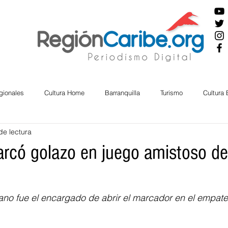
gionales
Cultura Home
Barranquilla
Turismo
Cultura
de lectura
ira
Cesar
English
San Andres
Bolívar
Sucre
arcó golazo en juego amistoso de
nos Mayores
Economía
RAP CARIBE
Política
Docu
iano fue el encargado de abrir el marcador en el empate 
BIENESTAR
AMBIENTAL
AFRO