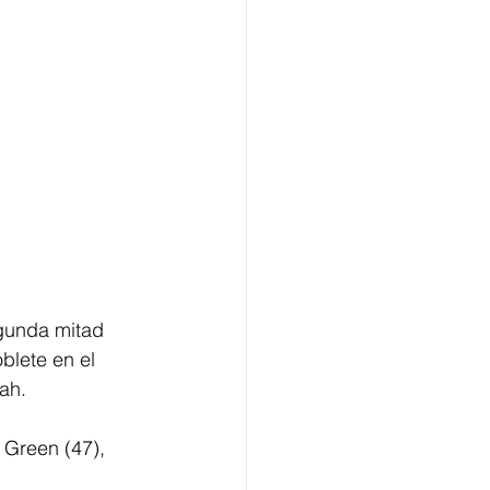
egunda mitad 
lete en el 
ah.
 Green (47), 