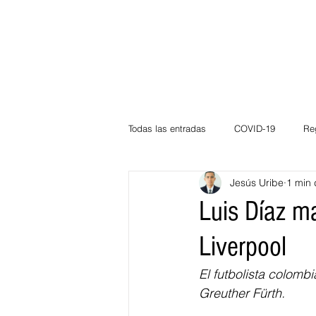
Todas las entradas
COVID-19
Re
Jesús Uribe
1 min 
Deportes
Atlántico
La Guaj
Luis Díaz m
Liverpool
Córdoba
Bloggeros
Herma
El futbolista colomb
Greuther Fürth.
Carnaval
Educación
BID