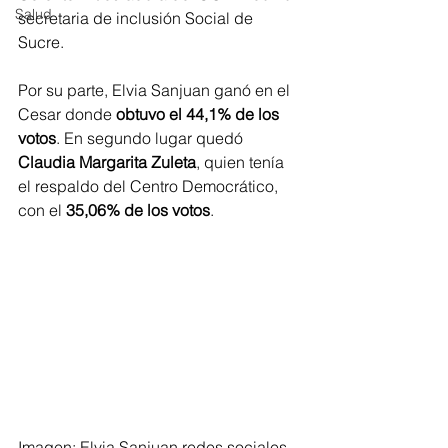
Salud
secretaria de inclusión Social de 
Sucre. 
Por su parte, Elvia Sanjuan ganó en el 
Cesar donde 
obtuvo el 44,1% de los 
votos
. En segundo lugar quedó 
Claudia Margarita Zuleta
, quien tenía 
el respaldo del Centro Democrático, 
con el 
35,06% de los votos
.
Imagen: Elvia Sanjuan redes sociales