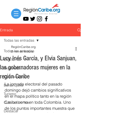
Entrada
Todas las entradas
RegiónCaribe.org
Todas las entradas
2 min de lectura
Lucy Inés García, y Elvia Sanjuan,
COVID-19
las gobernadoras mujeres en la
Regionales
región Caribe
Cultura Home
La jornada electoral del pasado 
Barranquilla
domingo dejó cambios significativos 
Turismo
en el mapa político tanto en la región 
Caribe como en toda Colombia. Uno 
Cultura Eventos
de los puntos importantes muestra que 
Destacar