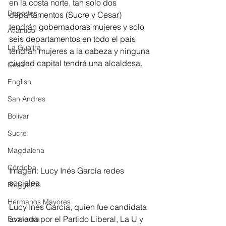
en la costa norte, tan solo dos 
Deportes
departamentos (Sucre y Cesar) 
tendrán gobernadoras mujeres y solo 
Atlántico
seis departamentos en todo el país 
La Guajira
tendrán mujeres a la cabeza y ninguna 
ciudad capital tendrá una alcaldesa. 
Cesar
English
San Andres
Bolívar
Sucre
Magdalena
Córdoba
Imagen: Lucy Inés García redes 
sociales
Bloggeros
Hermanos Mayores
Lucy Inés García, quien fue candidata 
avalada por el Partido Liberal, La U y 
Economía