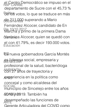
el Centro Democrático se impuso en el 
RAP CARIBE
departamento de Sucre con el 45,73 % 
Política
de los votos, lo que se traduce en más 
de 211.000 superando a Mario 
Documentos
Fernández Alcocer, candidato de En 
Día 10/10 2017
Marcha y primo de la primera Dama 
Verónica Alcocer, quien se quedó con 
Carnaval
el con 41.79%, es decir 193.000 votos. 
Educación
BID
La nueva gobernadora García Montés 
es lideresa social, empresaria y 
BIENESTAR
profesional de la salud, bacterióloga 
AMBIENTAL
con 27 años de trayectoria y 
experiencia en la política como 
AFRO
concejal y como alcaldesa del 
SOCIAL
municipio de Sincelejo entre los años 
2016 y 2019. También ha 
ACADEMIA
desempeñado las funciones de 
ARTE
Gerente Articuladora del COVID como 