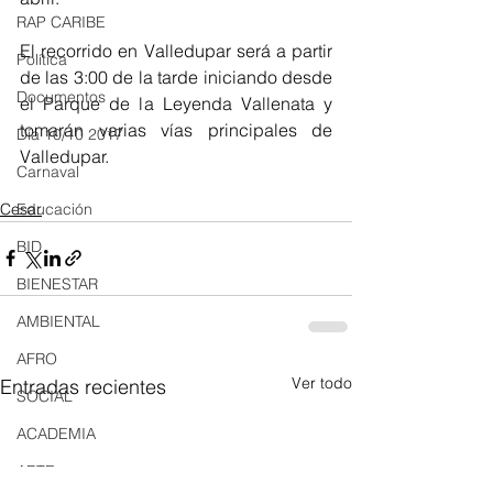
RAP CARIBE
El recorrido en Valledupar será a partir 
Política
de las 3:00 de la tarde iniciando desde 
Documentos
el Parque de la Leyenda Vallenata y 
tomarán varias vías principales de 
Día 10/10 2017
Valledupar.
Carnaval
Cesar
Educación
BID
BIENESTAR
AMBIENTAL
AFRO
Ver todo
Entradas recientes
SOCIAL
ACADEMIA
ARTE