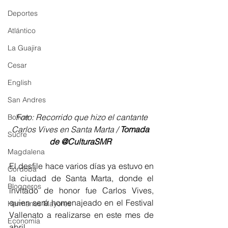
Deportes
Atlántico
La Guajira
Cesar
English
San Andres
 Foto: Recorrido que hizo el cantante 
Bolívar
Carlos Vives en Santa Marta / 
Tomada 
Sucre
de @CulturaSMR 
Magdalena
El desfile hace varios días ya estuvo en 
Córdoba
la ciudad de Santa Marta, donde el 
Bloggeros
invitado de honor fue Carlos Vives, 
quien será homenajeado en el Festival 
Hermanos Mayores
Vallenato a realizarse en este mes de 
Economía
abril.