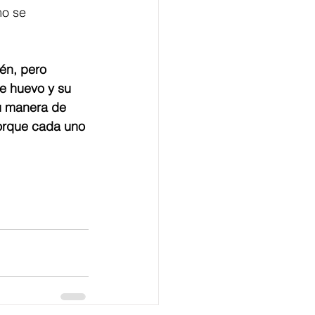
mo se 
én, pero 
e huevo y su 
u manera de 
orque cada uno 