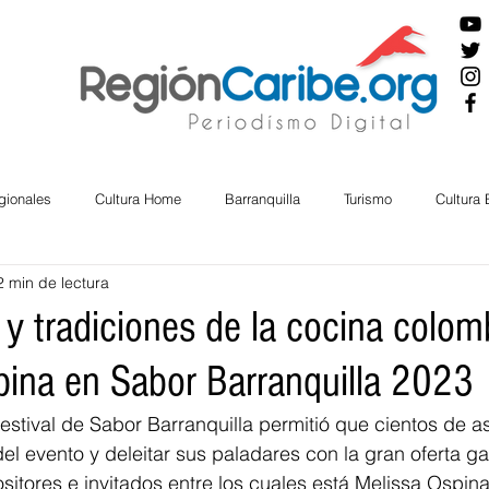
gionales
Cultura Home
Barranquilla
Turismo
Cultura
2 min de lectura
ira
Cesar
English
San Andres
Bolívar
Sucre
 y tradiciones de la cocina colom
pina en Sabor Barranquilla 2023
nos Mayores
Economía
RAP CARIBE
Política
Docu
estival de Sabor Barranquilla permitió que cientos de as
del evento y deleitar sus paladares con la gran oferta g
BIENESTAR
AMBIENTAL
AFRO
sitores e invitados entre los cuales está Melissa Ospina