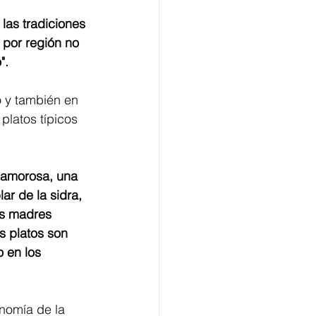
as tradiciones 
por región no 
". 
 y también en 
platos típicos 
 amorosa, una 
r de la sidra, 
as madres 
s platos son 
 en los 
nomía de la 