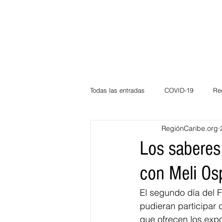
Todas las entradas
COVID-19
Re
RegiónCaribe.org
Deportes
Atlántico
La Guaj
Los saberes
con Meli Os
Córdoba
Bloggeros
Herma
El segundo día del F
pudieran participar 
Carnaval
Educación
BID
que ofrecen los expo