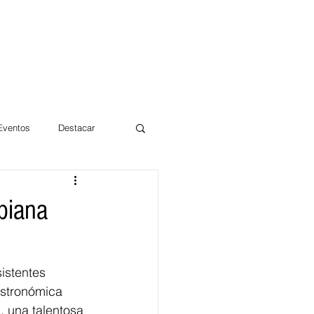
 Eventos
Destacar
Magdalena
biana
mentos
Día 10/10 2017
istentes 
astronómica 
, una talentosa 