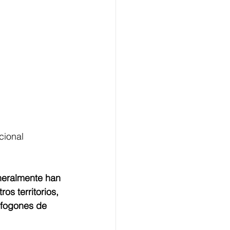
cional 
neralmente han 
s territorios, 
 fogones de 