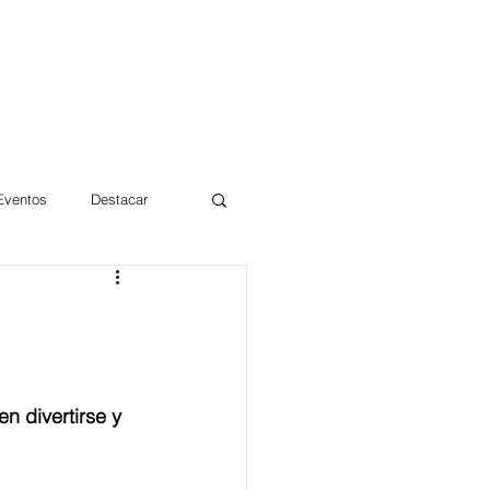
 Eventos
Destacar
Magdalena
mentos
Día 10/10 2017
n divertirse y 