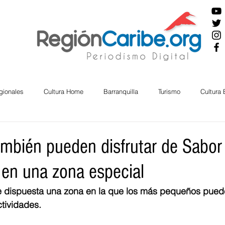
gionales
Cultura Home
Barranquilla
Turismo
Cultura
ira
Cesar
English
San Andres
Bolívar
Sucre
ambién pueden disfrutar de Sabor
 en una zona especial
nos Mayores
Economía
RAP CARIBE
Política
Docu
ue dispuesta una zona en la que los más pequeños puede
ctividades.
BIENESTAR
AMBIENTAL
AFRO