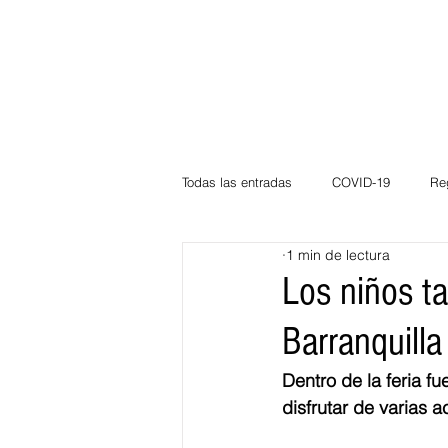
Todas las entradas
COVID-19
Re
1 min de lectura
Deportes
Atlántico
La Guaj
Los niños t
Barranquilla
Córdoba
Bloggeros
Herma
Dentro de la feria f
disfrutar de varias a
Carnaval
Educación
BID