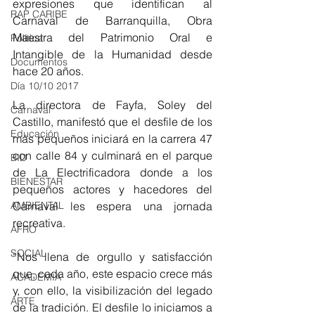
expresiones que identifican al 
RAP CARIBE
Carnaval de Barranquilla, Obra 
Maestra del Patrimonio Oral e 
Política
Intangible de la Humanidad desde 
Documentos
hace 20 años.
Día 10/10 2017
La directora de Fayfa, Soley del 
Carnaval
Castillo, manifestó que el desfile de los 
Educación
más pequeños iniciará en la carrera 47 
con calle 84 y culminará en el parque 
BID
de La Electrificadora donde a los 
BIENESTAR
pequeños actores y hacedores del 
Carnaval les espera una jornada 
AMBIENTAL
recreativa.
AFRO
SOCIAL
“Nos llena de orgullo y satisfacción 
que, cada año, este espacio crece más 
ACADEMIA
y, con ello, la visibilización del legado 
ARTE
de la tradición. El desfile lo iniciamos a 