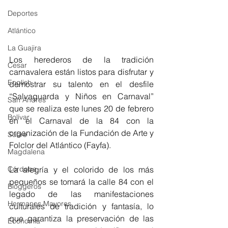
Deportes
Atlántico
La Guajira
Los herederos de la tradición 
Cesar
carnavalera están listos para disfrutar y 
English
demostrar su talento en el desfile 
“Salvaguarda y Niños en Carnaval” 
San Andres
que se realiza este lunes 20 de febrero 
Bolívar
en el Carnaval de la 84 con la 
organización de la Fundación de Arte y 
Sucre
Folclor del Atlántico (Fayfa).
Magdalena
La alegría y el colorido de los más 
Córdoba
pequeños se tomará la calle 84 con el 
Bloggeros
legado de las manifestaciones 
Hermanos Mayores
culturales de tradición y fantasía, lo 
que garantiza la preservación de las 
Economía