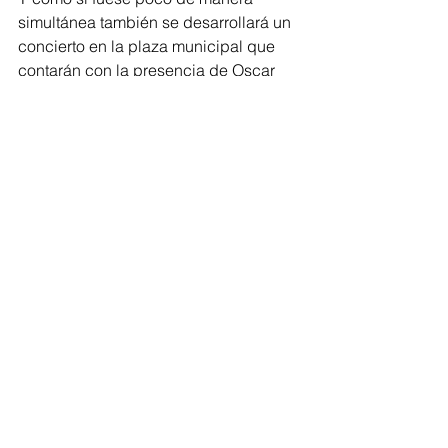
simultánea también se desarrollará un 
concierto en la plaza municipal que 
contarán con la presencia de Oscar 
Prince, La nómina del Pin, Rafa Perez 
y Kubara Orquesta desde las 7 de la 
noche. 
https://www.youtube.com/watch?
v=smkt7o9yKpg
Cultura Eventos
Atlántico
Cultura Home