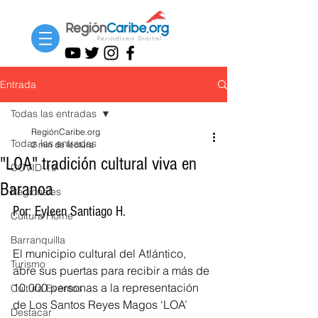
Entrada
Todas las entradas
RegiónCaribe.org
Todas las entradas
2 min de lectura
"LOA" tradición cultural viva en
COVID-19
Baranoa
Regionales
Por: Eyleen Santiago H.
Cultura Home
Barranquilla
El municipio cultural del Atlántico, 
Turismo
abre sus puertas para recibir a más de 
10.000 personas a la representación 
Cultura Eventos
de Los Santos Reyes Magos ‘LOA’
Destacar