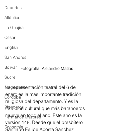
Deportes
Atlántico
La Guajira
Cesar
English
San Andres
Bolívar
Fotografía: Alejandro Matías
Sucre
La representación teatral del 6 de 
Magdalena
enero es la más importante tradición 
Córdoba
religiosa del departamento. Y es la 
Bloggeros
tradición cultural que más baranoeros 
mueve en todo el año. Este año es la 
Hermanos Mayores
versión 148. Desde que el presbítero 
Economía
Santiago Felipe Acosta Sánchez 