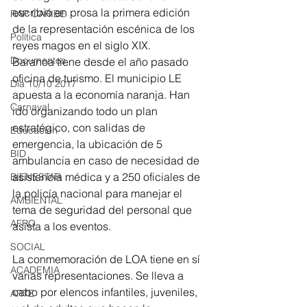
escribió en prosa la primera edición 
RAP CARIBE
de la representación escénica de los 
Política
reyes magos en el siglo XIX. 
Documentos
Baranoa tiene desde el año pasado 
oficina de turismo. El municipio LE 
Día 10/10 2017
apuesta a la economía naranja. Han 
Carnaval
ido organizando todo un plan 
estratégico, con salidas de 
Educación
emergencia, la ubicación de 5 
BID
ambulancia en caso de necesidad de 
asistencia médica y a 250 oficiales de 
BIENESTAR
la policía nacional para manejar el 
AMBIENTAL
tema de seguridad del personal que 
AFRO
asista a los eventos. 
SOCIAL
La conmemoración de LOA tiene en sí 
ACADEMIA
varias representaciones. Se lleva a 
cabo por elencos infantiles, juveniles, 
ARTE