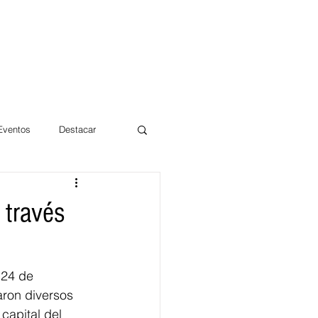
 Eventos
Destacar
Magdalena
 través
mentos
Día 10/10 2017
 24 de 
aron diversos 
capital del 