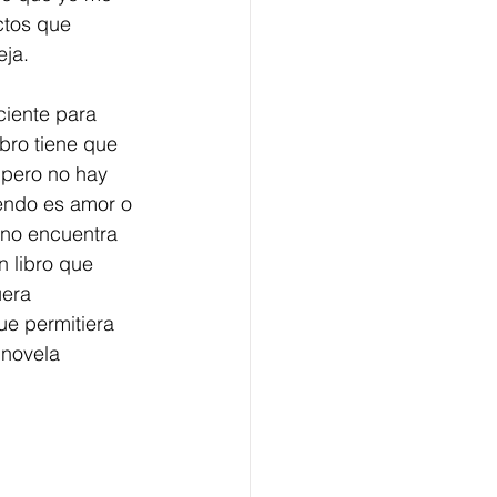
ctos que 
eja.
ciente para 
bro tiene que 
 pero no hay 
endo es amor o 
 no encuentra 
n libro que 
uera 
ue permitiera 
 novela 