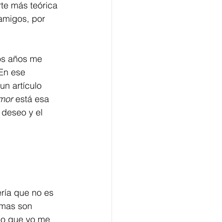
te más teórica 
amigos, por 
os años me 
En ese 
un artículo 
mor 
está esa 
 deseo y el 
ría que no es 
emas son 
 lo que yo me 