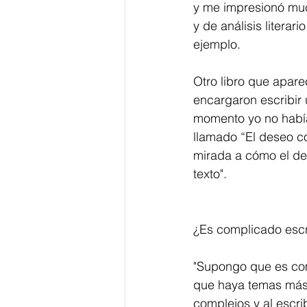
y me impresionó much
y de análisis litera
ejemplo.
Otro libro que apare
encargaron escribir 
momento yo no había 
llamado “El deseo co
mirada a cómo el des
texto". 
¿Es complicado escr
"Supongo que es com
que haya temas más f
complejos y al escri