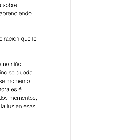
a sobre 
 aprendiendo 
iración que le 
ismo niño 
niño se queda 
ese momento 
ora es él 
 dos momentos, 
la luz en esas 