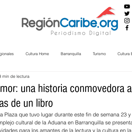
gionales
Cultura Home
Barranquilla
Turismo
Cultura
3 min de lectura
ira
Cesar
English
San Andres
Bolívar
Sucre
amor: una historia conmovedora a
as de un libro
nos Mayores
Economía
RAP CARIBE
Política
Docu
 la Plaza que tuvo lugar durante este fin de semana 23 y
plejo cultural de la Aduana en Barranquilla se present
BIENESTAR
AMBIENTAL
AFRO
ividades para los amantes de la lectura y la cultura en la 