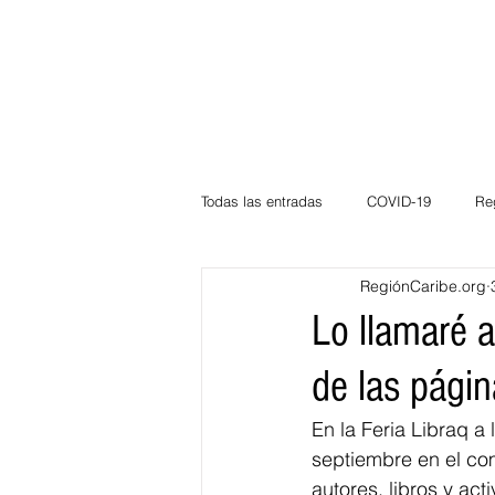
Todas las entradas
COVID-19
Re
RegiónCaribe.org
Deportes
Atlántico
La Guaj
Lo llamaré 
de las págin
Córdoba
Bloggeros
Herma
En la Feria Libraq a
septiembre en el com
Carnaval
Educación
BID
autores, libros y act