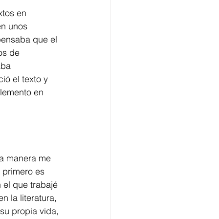
xtos en 
én unos 
 pensaba que el 
os de 
aba 
ó el texto y 
elemento en 
na manera me 
 primero es 
 el que trabajé 
 la literatura, 
su propia vida, 