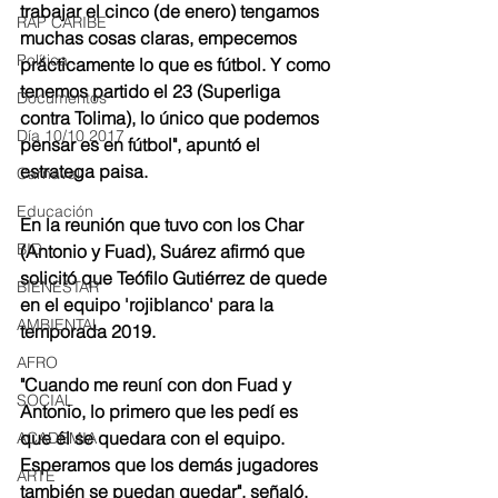
trabajar el cinco (de enero) tengamos 
RAP CARIBE
muchas cosas claras, empecemos 
Política
prácticamente lo que es fútbol. Y como 
tenemos partido el 23 (Superliga 
Documentos
contra Tolima), lo único que podemos 
Día 10/10 2017
pensar es en fútbol", apuntó el 
estratega paisa. 
Carnaval
Educación
En la reunión que tuvo con los Char 
BID
(Antonio y Fuad), Suárez afirmó que 
solicitó que Teófilo Gutiérrez de quede 
BIENESTAR
en el equipo 'rojiblanco' para la 
AMBIENTAL
temporada 2019. 
AFRO
"Cuando me reuní con don Fuad y 
SOCIAL
Antonio, lo primero que les pedí es 
que él se quedara con el equipo. 
ACADEMIA
Esperamos que los demás jugadores 
ARTE
también se puedan quedar", señaló.