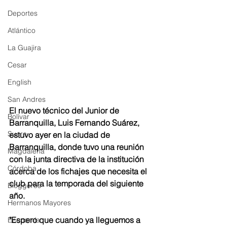
Deportes
Atlántico
La Guajira
Cesar
English
San Andres
El nuevo técnico del Junior de 
Bolívar
Barranquilla, Luis Fernando Suárez, 
Sucre
estuvo ayer en la ciudad de 
Barranquilla, donde tuvo una reunión 
Magdalena
con la junta directiva de la institución 
Córdoba
acerca de los fichajes que necesita el 
club para la temporada del siguiente 
Bloggeros
año. 
Hermanos Mayores
"Espero que cuando ya lleguemos a 
Economía