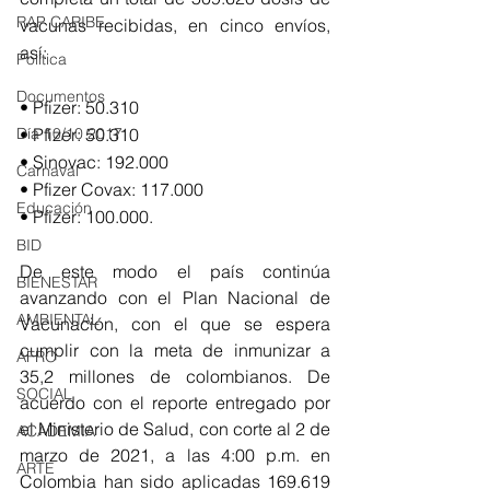
RAP CARIBE
vacunas recibidas, en cinco envíos, 
así:
Política
Documentos
• Pfizer: 50.310
Día 10/10 2017
• Pfizer: 50.310
• Sinovac: 192.000
Carnaval
• Pfizer Covax: 117.000
Educación
• Pfizer: 100.000.
BID
De este modo el país continúa 
BIENESTAR
avanzando con el Plan Nacional de 
AMBIENTAL
Vacunación, con el que se espera
cumplir con la meta de inmunizar a 
AFRO
35,2 millones de colombianos. De 
SOCIAL
acuerdo con el reporte entregado por 
el Ministerio de Salud, c
on corte al 2 de 
ACADEMIA
marzo de 2021, a las 4:00 p.m. en 
ARTE
Colombia han sido aplicadas 169.619 