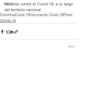
Salud
vacunas contra el Covid-19, a lo largo 
del territorio nacional.
Colombia
Covid-19
Vacunación Covid-19
Pfizer
COVID-19
Ver todo
Entradas recientes