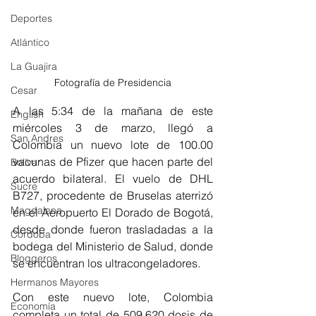
Deportes
Atlántico
La Guajira
Fotografía de Presidencia
Cesar
A las 5:34 de la mañana de este 
English
miércoles 3 de marzo, llegó a 
San Andres
Colombia un nuevo 
lote de 100.00 
vacunas de Pfizer que hacen parte del 
Bolívar
acuerdo bilateral. El vuelo de DHL 
Sucre
B727, procedente de Bruselas aterrizó 
Magdalena
en el Aeropuerto El Dorado de Bogotá, 
desde donde fueron trasladadas a 
la 
Córdoba
bodega del Ministerio de Salud, donde 
Bloggeros
se encuentran los ultracongeladores.
Hermanos Mayores
Con este nuevo lote, Colombia 
Economía
completa un total de 509.620 dosis de 