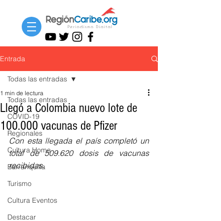
Entrada
Todas las entradas
1 min de lectura
Todas las entradas
Llegó a Colombia nuevo lote de
COVID-19
100.000 vacunas de Pfizer
Regionales
Con esta llegada el país completó un 
Cultura Home
total de 509.620 dosis de vacunas 
recibidas. 
Barranquilla
Turismo
Cultura Eventos
Destacar