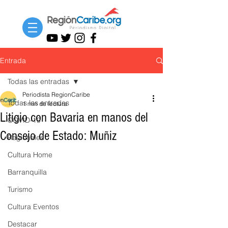
Entrada
Todas las entradas
Periodista RegionCaribe
Todas las entradas
1 min de lectura
Litigio con Bavaria en manos del
COVID-19
Consejo de Estado: Muñiz
Regionales
Cultura Home
Barranquilla
Turismo
Cultura Eventos
Destacar