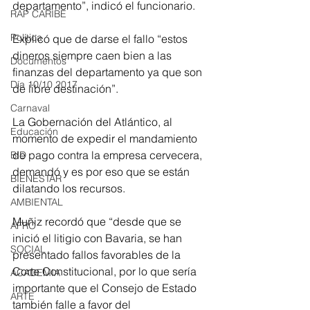
departamento”, indicó el funcionario.
RAP CARIBE
Política
Explicó que de darse el fallo “estos 
dineros siempre caen bien a las 
Documentos
finanzas del departamento ya que son 
Día 10/10 2017
de libre destinación”.
Carnaval
La Gobernación del Atlántico, al 
Educación
momento de expedir el mandamiento 
de pago contra la empresa cervecera, 
BID
demandó y es por eso que se están 
BIENESTAR
dilatando los recursos.
AMBIENTAL
Muñiz recordó que “desde que se 
AFRO
inició el litigio con Bavaria, se han 
SOCIAL
presentado fallos favorables de la 
Corte Constitucional, por lo que sería 
ACADEMIA
importante que el Consejo de Estado 
ARTE
también falle a favor del 