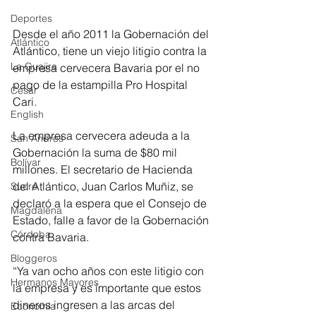
Deportes
Desde el año 2011 la Gobernación del 
Atlántico
Atlántico, tiene un viejo litigio contra la 
La Guajira
empresa cervecera Bavaria por el no 
pago de la estampilla Pro Hospital 
Cesar
Cari.
English
La empresa cervecera adeuda a la 
San Andres
Gobernación la suma de $80 mil 
Bolívar
millones. El secretario de Hacienda 
del Atlántico, Juan Carlos Muñiz, se 
Sucre
declaró a la espera que el Consejo de 
Magdalena
Estado, falle a favor de la Gobernación 
Córdoba
contra Bavaria.
Bloggeros
“Ya van ocho años con este litigio con 
Hermanos Mayores
la empresa y es importante que estos 
dineros ingresen a las arcas del 
Economía