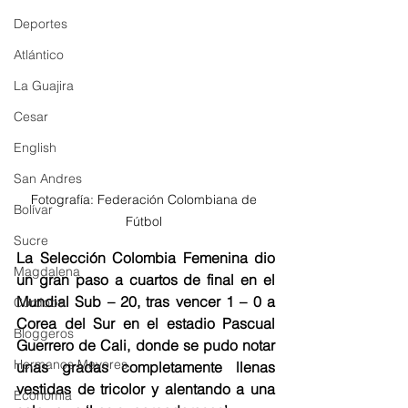
Deportes
Atlántico
La Guajira
Cesar
English
San Andres
Fotografía: Federación Colombiana de 
Bolívar
Fútbol 
Sucre
La Selección Colombia Femenina dio 
Magdalena
un gran paso a cuartos de final en el 
Mundial Sub – 20, tras vencer 1 – 0 a 
Córdoba
Corea del Sur en el estadio Pascual 
Bloggeros
Guerrero de Cali, donde se pudo notar 
Hermanos Mayores
unas gradas completamente llenas 
vestidas de tricolor y alentando a una 
Economía