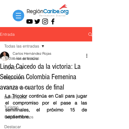
Entrada
Todas las entradas
Carlos Hernández Rojas
Todas las entradas
1 min de lectura
Linda Caicedo da la victoria: La
COVID-19
Selección Colombia Femenina
Regionales
avanza a cuartos de final
Cultura Home
La Tricolor continúa en Cali para jugar 
Barranquilla
el compromiso por el pase a las 
Turismo
semifinales, el próximo 15 de 
septiembre.
Cultura Eventos
Destacar