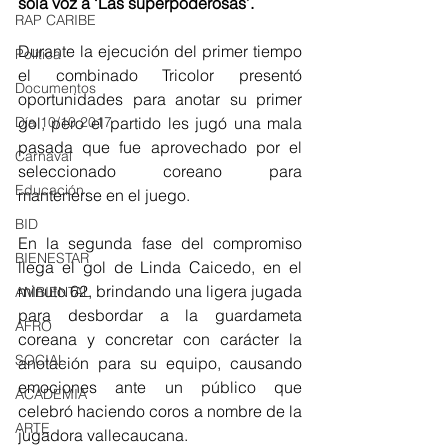
sola voz a ‘Las superpoderosas’. 
RAP CARIBE
Durante la ejecución del primer tiempo 
Política
el combinado Tricolor presentó 
Documentos
oportunidades para anotar su primer 
gol, pero el partido les jugó una mala 
Día 10/10 2017
pasada que fue aprovechado por el 
Carnaval
seleccionado coreano para 
Educación
mantenerse en el juego. 
BID
En la segunda fase del compromiso 
BIENESTAR
llega el gol de Linda Caicedo, en el 
minuto 62, brindando una ligera jugada 
AMBIENTAL
para desbordar a la guardameta 
AFRO
coreana y concretar con carácter la 
SOCIAL
anotación para su equipo, causando 
emociones ante un público que 
ACADEMIA
celebró haciendo coros a nombre de la 
ARTE
jugadora vallecaucana. 