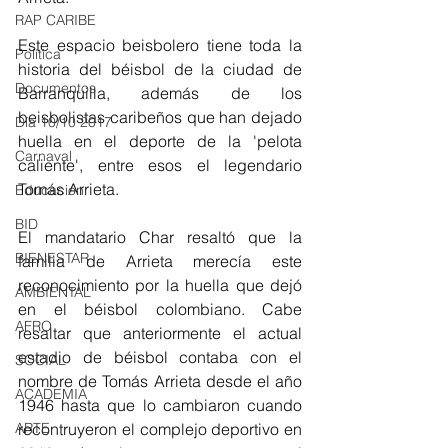
RAP CARIBE
Este espacio beisbolero tiene toda la 
Política
historia del béisbol de la ciudad de 
Documentos
Barranquilla, además de los 
beisbolistas caribeños que han dejado 
Día 10/10 2017
huella en el deporte de la 'pelota 
Carnaval
caliente', entre esos el legendario 
Tomás Arrieta. 
Educación
BID
El mandatario Char resaltó que la 
BIENESTAR
familia de Arrieta merecía este 
reconocimiento por la huella que dejó 
AMBIENTAL
en el béisbol colombiano. Cabe 
AFRO
resaltar que anteriormente el actual 
estadio de béisbol contaba con el 
SOCIAL
nombre de Tomás Arrieta desde el año 
ACADEMIA
1946 hasta que lo cambiaron cuando 
ARTE
recontruyeron el complejo deportivo en 