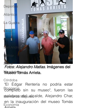
Deportes
Atlántico
La Guajira
Cesar
English
San Andres
Bolívar
Sucre
Fotos: Alejandro Matías.
 Imágenes del 
Magdalena
Museo Tomás Arrieta. 
Córdoba
"El Édgar Rentería no podría estar 
Bloggeros
completo sin su museo", fueron las 
palabras del alcalde, Alejandro Char, 
Hermanos Mayores
en la inauguración del museo Tomás 
Economía
Arrieta. 