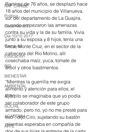
Ramírez de 76 años, se desplazó hace 
RAP CARIBE
18 años del municipio de Villanueva, 
Política
sur del departamento de La Guajira, 
cuando empezaron las amenazas 
Documentos
contra su vida y la de su familia. Vivía 
Día 10/10 2017
junto a su esposa y 8 hijos, tenía una 
finca, Monte Cruz, en el sector de la 
Carnaval
cabecera del Río Molino, allí 
Educación
cosechaba maíz, yuca, tomate de 
BID
árbol y otros bastimentos.
BIENESTAR
“Mientras la guerrilla me exigía 
AMBIENTAL
alimento y atención para ellos, el 
Ejército se imaginaba que yo podía 
AFRO
ser colaborador de este grupo 
SOCIAL
armado, pero no, yo no me presté para 
ACADEMIA
eso”, dijo Ciro, sujetando su bastón 
mientras esperaba en compañía de 
ARTE
dos de sus hijas la entrega de la carta 