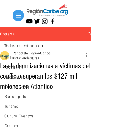
Entrada
Todas las entradas
Periodista RegionCaribe
Todas las entradas
2 min de lectura
Las Indemnizaciones a víctimas del
COVID-19
conflicto superan los $127 mil
Regionales
millones en Atlántico
Cultura Home
Barranquilla
Turismo
Cultura Eventos
Destacar