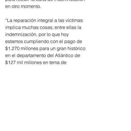
en otro momento.
“La reparación integral a las víctimas 
implica muchas cosas, entre ellas la 
indemnización, por lo que hoy 
estamos cumpliendo con el pago de 
$1.270 millones para un gran histórico 
en el departamento del Atlántico de 
$127 mil millones en tema de 
indemnizaciones, lo que dice que el 
Estado está cumpliendo con la 
reparación de las víctimas en las 
proporciones que el presupuesto 
nacional lo permite, sobretodo 
haciendo énfasis en el enfoque 
diferencial”, afirmó Palencia.
Barranquilla, Baranoa, Campo de la 