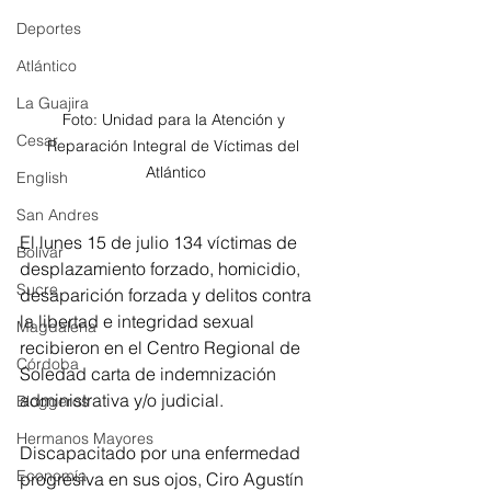
Deportes
Atlántico
La Guajira
Foto: Unidad para la Atención y 
Cesar
Reparación Integral de Víctimas del 
Atlántico
English
San Andres
El lunes 15 de julio 134 víctimas de 
Bolívar
desplazamiento forzado, homicidio, 
Sucre
desaparición forzada y delitos contra 
la libertad e integridad sexual 
Magdalena
recibieron en el Centro Regional de 
Córdoba
Soledad carta de indemnización 
administrativa y/o judicial.
Bloggeros
Hermanos Mayores
Discapacitado por una enfermedad 
Economía
progresiva en sus ojos, Ciro Agustín 