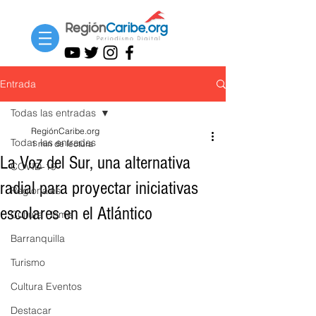
Entrada
Todas las entradas
RegiónCaribe.org
Todas las entradas
1 min de lectura
La Voz del Sur, una alternativa
COVID-19
radial para proyectar iniciativas
Regionales
escolares en el Atlántico
Cultura Home
Barranquilla
Turismo
Cultura Eventos
Destacar