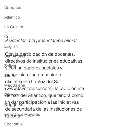
Deportes
Atlántico
La Guajira
Cesar
Asistentes a la presentación oficial. 
English
Con la participación de docentes, 
San Andres
directivos de instituciones educativas 
Bolívar
y comunicadores sociales y 
periodistas, fue presentada 
Sucre
oficialmente La Voz del Sur 
Magdalena
(www.lavozdelsur.com), la radio online 
Córdoba
del sur del Atlántico, que tendrá como 
fin dar participación a las iniciativas 
Bloggeros
de secundaria de las instituciones de 
Hermanos Mayores
la zona.
Economía