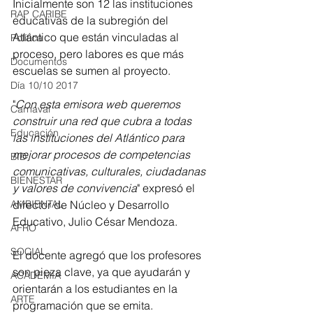
Inicialmente son 12 las instituciones 
RAP CARIBE
educativas de la subregión del 
Atlántico que están vinculadas al 
Política
proceso, pero labores es que más 
Documentos
escuelas se sumen al proyecto.
Día 10/10 2017
"
Con esta emisora web queremos 
Carnaval
construir una red que cubra a todas 
Educación
las instituciones del Atlántico para 
mejorar procesos de competencias 
BID
comunicativas, culturales, ciudadanas 
BIENESTAR
y valores de convivencia
" expresó el 
AMBIENTAL
director de Núcleo y Desarrollo 
Educativo, Julio César Mendoza. 
AFRO
SOCIAL
El docente agregó que los profesores 
son pieza clave, ya que ayudarán y 
ACADEMIA
orientarán a los estudiantes en la 
ARTE
programación que se emita. 