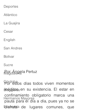
Deportes
Atlántico
La Guajira
Cesar
English
San Andres
Bolívar
Sucre
Por: Ángela Pertuz
Magdalena
Córdoba
Por estos días todos viven momentos 
inéditos en su existencia. El estar en 
Bloggeros
confinamiento obligatorio marca una 
Hermanos Mayores
pauta para el día a día, pues ya no se 
disfruta de lugares comunes, que 
Economía