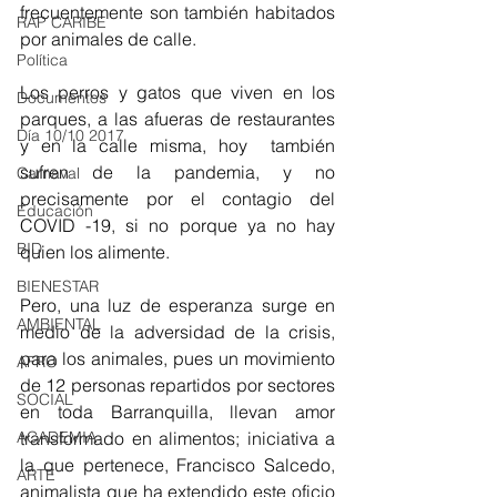
frecuentemente son también habitados 
RAP CARIBE
por animales de calle.
Política
Los perros y gatos que viven en los 
Documentos
parques, a las afueras de restaurantes 
Día 10/10 2017
y en la calle misma, hoy  también 
sufren de la pandemia, y no 
Carnaval
precisamente por el contagio del 
Educación
COVID -19, si no porque ya no hay 
BID
quien los alimente.
BIENESTAR
Pero, una luz de esperanza surge en 
AMBIENTAL
medio de la adversidad de la crisis, 
para los animales, pues un movimiento 
AFRO
de 12 personas repartidos por sectores 
SOCIAL
en toda Barranquilla, llevan amor 
transformado en alimentos; iniciativa a 
ACADEMIA
la que pertenece, Francisco Salcedo, 
ARTE
animalista que ha extendido este oficio 