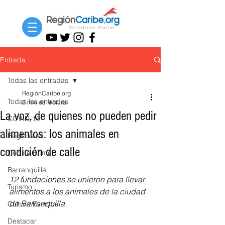
Entrada
Todas las entradas
RegiónCaribe.org
Todas las entradas
2 min de lectura
La voz, de quienes no pueden pedir
COVID-19
alimentos: los animales en
Regionales
condición de calle
Cultura Home
Barranquilla
12 fundaciones se unieron para llevar 
Turismo
alimentos a los animales de la ciudad 
de Barranquilla.
Cultura Eventos
Destacar