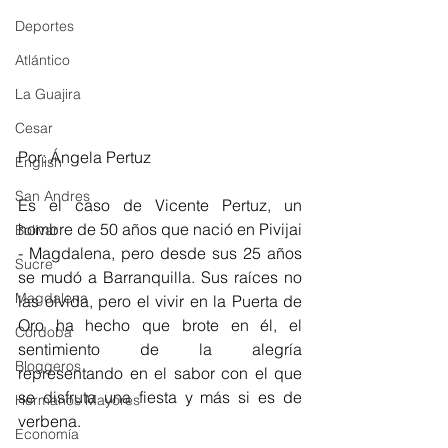
Deportes
Atlántico
La Guajira
Cesar
Por: Ángela Pertuz 
English
San Andres
Es el caso de Vicente Pertuz, un 
hombre de 50 años que nació en Pivijai 
Bolívar
- Magdalena, pero desde sus 25 años 
Sucre
se mudó a Barranquilla. Sus raíces no 
Magdalena
las olvida, pero el vivir en la Puerta de 
Oro ha hecho que brote en él, el 
Córdoba
sentimiento de la alegría 
Bloggeros
representando en el sabor con el que 
se disfruta una fiesta y más si es de 
Hermanos Mayores
verbena.
Economía