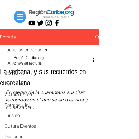
Entrada
Todas las entradas
RegiónCaribe.org
Todas las entradas
2 min de lectura
La verbena, y sus recuerdos en
COVID-19
cuarentena
Regionales
En medio de la cuarentena suscitan 
Cultura Home
recuerdos en el que se amó la vida y 
Barranquilla
no sé sabía
 …
Turismo
Cultura Eventos
Destacar