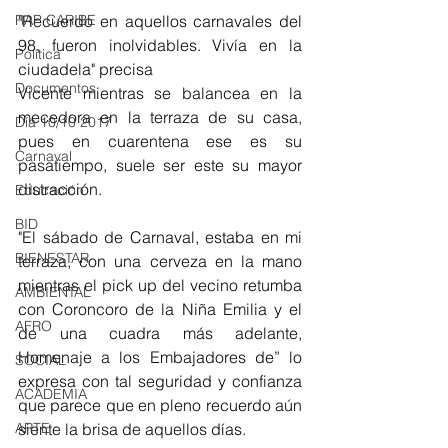
RAP CARIBE
"Recuerdo en aquellos carnavales del 
98, fueron inolvidables. Vivía en la 
Política
ciudadela" precisa 
Documentos
Vicente mientras se balancea en la 
mecedora en la terraza de su casa, 
Día 10/10 2017
pues en cuarentena ese es su 
Carnaval
pasatiempo, suele ser este su mayor 
distracción.
Educación
BID
"El sábado de Carnaval, estaba en mi 
BIENESTAR
terraza, con una cerveza en la mano 
mientras el pick up del vecino retumba 
AMBIENTAL
con Coroncoro de la Niña Emilia y el 
AFRO
de una cuadra más adelante, 
Homenaje a los Embajadores de” lo 
SOCIAL
expresa con tal seguridad y confianza 
ACADEMIA
que parece que en pleno recuerdo aún 
ARTE
siente la brisa de aquellos días.