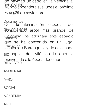
de navidad ubicado en la Ventana al 
RAP CARIBE
Mundo encenderá sus luces el próximo 
lunes 29 de noviembre. 
Política
Documentos
Con la iluminación especial del 
Día 10/10 2017
considerado árbol más grande de 
Colombia, se adornará este espacio 
Carnaval
que se ha convertido en un lugar 
Educación
icónico de Barranquilla y de este modo 
la capital del Atlántico le dará la 
BID
bienvenida a la época decembrina. 
BIENESTAR
AMBIENTAL
AFRO
SOCIAL
ACADEMIA
ARTE