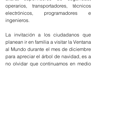
operarios, transportadores, técnicos 
electrónicos, programadores e 
ingenieros.
La invitación a los ciudadanos que 
planean ir en familia a visitar la Ventana 
al Mundo durante el mes de diciembre 
para apreciar el árbol de navidad, es a 
no olvidar que continuamos en medio 
de la pandemia del Covid-19, por tanto 
es necesario seguir cumpliendo con 
las normas de autocuidado, uso 
correcto de tapabocas, lavado de 
manos frecuente y distanciamiento, 
para garantizar el cuidado de la salud 
de todos. 
Barranquilla
Tecnoglass
Árbol de navidad
Barranquilla
Turismo