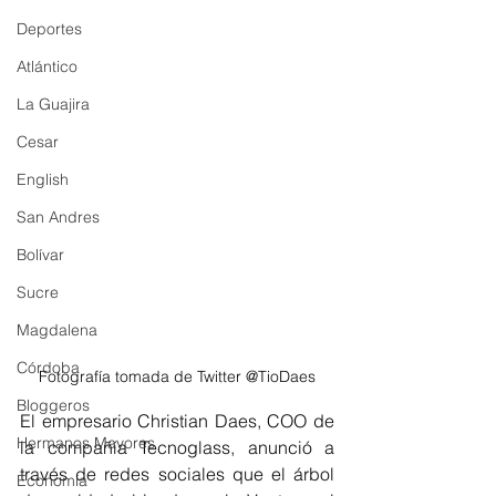
Deportes
Atlántico
La Guajira
Cesar
English
San Andres
Bolívar
Sucre
Magdalena
Córdoba
Fotografía tomada de Twitter @TioDaes
Bloggeros
El empresario Christian Daes, COO de 
Hermanos Mayores
la compañía Tecnoglass, anunció a 
través de redes sociales que el árbol 
Economía