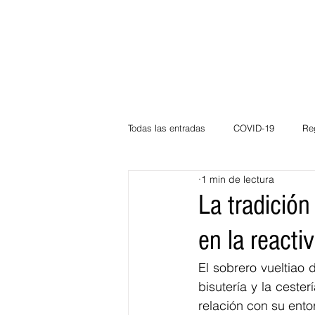
Todas las entradas
COVID-19
Re
1 min de lectura
Deportes
Atlántico
La Guaj
La tradición
en la reacti
Córdoba
Bloggeros
Herma
El sobrero vueltiao 
bisutería y la ceste
Carnaval
Educación
BID
relación con su ento