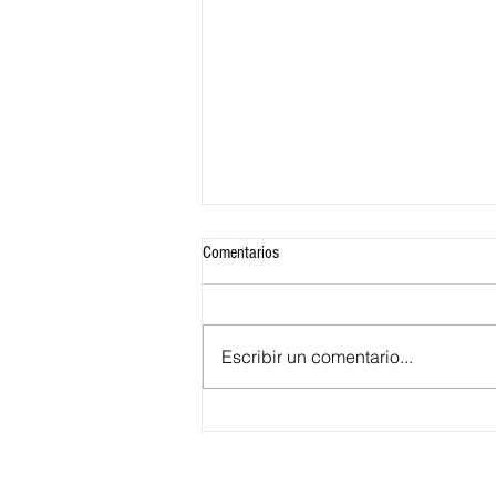
Comentarios
Escribir un comentario...
El presidente electo Abelardo de la
Espriella respalda el fortalecimiento de
la autonomía territorial