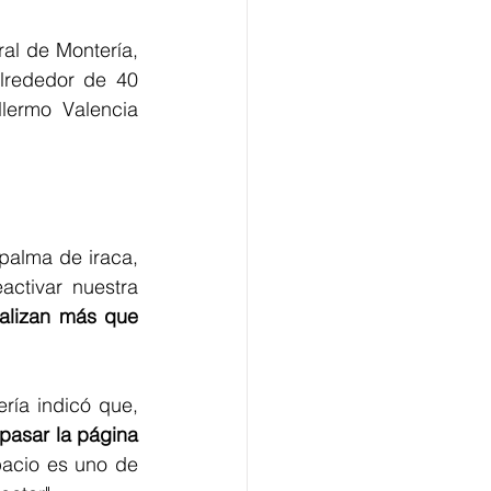
Práctica que es protagonista en la reactivación económica, turística y cultural de Montería, 
lrededor de 40 
lermo Valencia 
palma de iraca, 
ctivar nuestra 
alizan más que 
ía indicó que, 
 pasar la página 
acio es uno de 