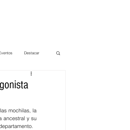
 Eventos
Destacar
Magdalena
agonista
mentos
Día 10/10 2017
as mochilas, la 
 ancestral y su 
n departamento.