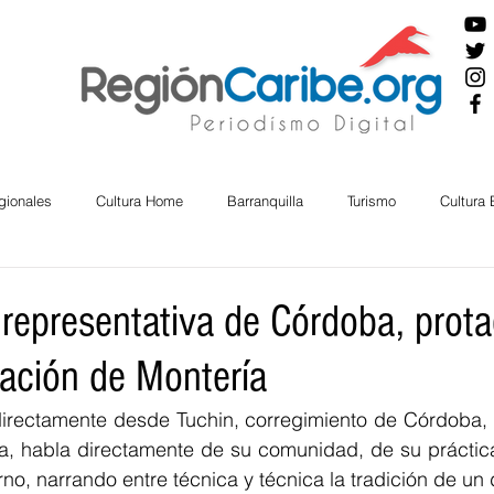
gionales
Cultura Home
Barranquilla
Turismo
Cultura
ira
Cesar
English
San Andres
Bolívar
Sucre
 representativa de Córdoba, prot
vación de Montería
nos Mayores
Economía
RAP CARIBE
Política
Docu
directamente desde Tuchin, corregimiento de Córdoba, l
ría, habla directamente de su comunidad, de su práctica
BIENESTAR
AMBIENTAL
AFRO
rno, narrando entre técnica y técnica la tradición de u