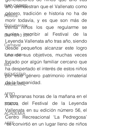
RAP CARIBE
año demuestran que el Vallenato como 
género, tradición e historia no ha de 
Política
morir todavía, y es que son más de 
Documentos
treinta niños los que regularme se 
sueles inscribir al Festival de la 
Día 10/10 2017
Leyenda Vallenata año tras año, siendo 
Carnaval
desde pequeños alcanzar este logro 
uno de sus objetivos, muchas veces 
Educación
forjado por algún familiar cercano que 
BID
ha despertado el interés de estos niños 
BIENESTAR
por este género patrimonio inmaterial 
de la humanidad.
AMBIENTAL
AFRO
A tempranas horas de la mañana en el 
marco del Festival de la Leyenda 
SOCIAL
Vallenata en su edición número 56, el 
ACADEMIA
Centro Recreacional ‘La Pedregosa’ 
ARTE
 se convirtió en un lugar lleno de niños 