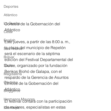
Deportes
Atlántico
La Guajira
Cortesía de la Gobernación del 
Atlántico 
Cesar
English
Este jueves, a partir de las 8:00 a. m., 
la plaza del municipio de Repelón 
San Andres
será el escenario de la séptima 
Bolívar
edición del Festival Departamental del 
Dulce, organizado por la fundación 
Sucre
Benkos Biohó de Galapa, con el 
Magdalena
respaldo de la Gerencia de Asuntos 
Córdoba
Étnicos de la Gobernación del 
Atlántico.
Bloggeros
Hermanos Mayores
El festival contará con la participación 
de mujeres, especialistas en estas 
Economía