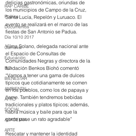
delicias gastronómicas, oriundas de 
RAP CARIBE
los municipios de Campo de la Cruz, 
Política
Santa Lucía, Repelón y Luruaco. El 
evento se realizará en el marco de las 
Documentos
fiestas de San Antonio se Padua.
Día 10/10 2017
Vilma Solano, delegada nacional ante 
Carnaval
el Espacio de Consultas de 
Educación
Comunidades Negras y directora de la 
fundación Benkos Biohó comentó  
BID
“Vamos a tener una gama de dulces 
BIENESTAR
típicos que cotidianamente se comen 
AMBIENTAL
en los pueblos, como los de papaya y 
ñame. También tendremos bebidas 
AFRO
tradicionales y platos típicos; además, 
SOCIAL
habrá música y baile para que la 
gente pase un rato agradable”
ACADEMIA
ARTE
Rescatar y mantener la identidad 