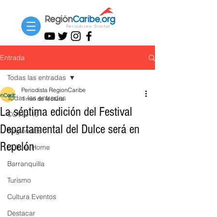
Entrada
Todas las entradas
Periodista RegionCaribe
Todas las entradas
1 min de lectura
La séptima edición del Festival
COVID-19
Departamental del Dulce será en
Regionales
Repelón
Cultura Home
Barranquilla
Turismo
Cultura Eventos
Destacar