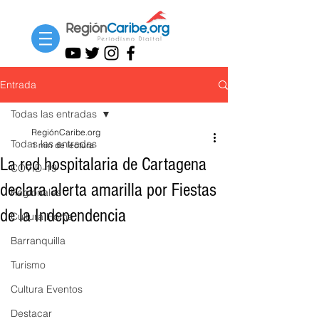
Entrada
Todas las entradas
RegiónCaribe.org
Todas las entradas
1 min de lectura
La red hospitalaria de Cartagena
COVID-19
declara alerta amarilla por Fiestas
Regionales
de la Independencia
Cultura Home
Barranquilla
Turismo
Cultura Eventos
Destacar