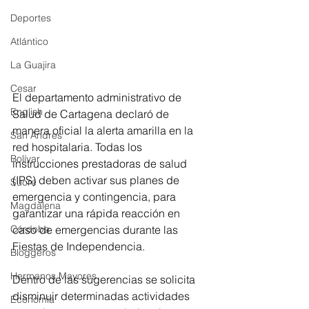
Deportes
Atlántico
La Guajira
Cesar
El departamento administrativo de 
English
Salud de Cartagena declaró de 
manera oficial la alerta amarilla en la 
San Andres
red hospitalaria. Todas los 
Bolívar
instrucciones prestadoras de salud 
(IPS) deben activar sus planes de 
Sucre
emergencia y contingencia, para 
Magdalena
garantizar una rápida reacción en 
caso de emergencias durante las 
Córdoba
Fiestas de Independencia.
Bloggeros
Hermanos Mayores
Dentro de las sugerencias se solicita 
disminuir determinadas actividades 
Economía