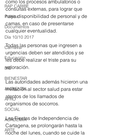
como los procesos ambulatorios o 
RAP CARIBE
consultas externas, para lograr que 
haya disponibilidad de personal y de 
Política
camas, en caso de presentarse 
Documentos
cualquier eventualidad.
Día 10/10 2017
Todas las personas que ingresen a 
Carnaval
urgencias deben ser atendidos y se 
Educación
les debe realizar el triste para su 
valoración.
BID
BIENESTAR
Las autoridades además hicieron una 
invitación al sector salud para estar 
AMBIENTAL
atentos de los llamados de 
AFRO
organismos de socorros.
SOCIAL
Las Fiestas de Independencia de 
ACADEMIA
Cartagena, se prolongarán hasta la 
ARTE
noche del lunes, cuando se cuide la 