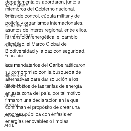
departamentales abordaron, junto a 
RAP CARIBE
miembros del Gobierno nacional, 
entes de control, cúpula militar y de 
Política
policía y organismos internacionales, 
Documentos
asuntos de interés regional, entre ellos, 
Día 10/10 2017
la transición energética, el cambio 
climático, el Marco Global de 
Carnaval
Biodiversidad y la paz con seguridad.
Educación
Los mandatarios del Caribe ratificaron 
BID
su compromiso con la búsqueda de 
BIENESTAR
alternativas para dar solución a los 
AMBIENTAL
altos costos de las tarifas de energía 
en esta zona del país, por tal motivo, 
AFRO
firmaron una declaración en la que 
SOCIAL
confirman el propósito de crear una 
empresa pública con énfasis en 
ACADEMIA
energías renovables o limpias.
ARTE