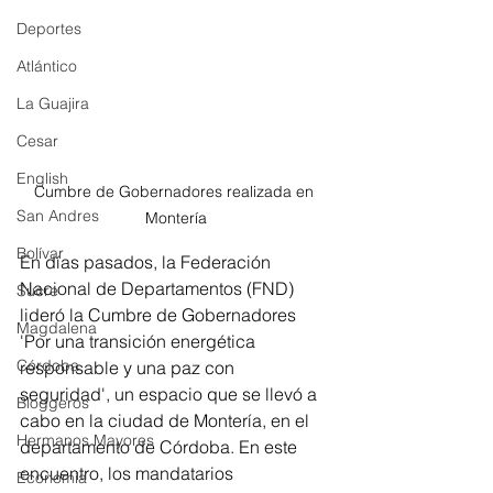
Deportes
Atlántico
La Guajira
Cesar
English
Cumbre de Gobernadores realizada en 
San Andres
Montería
Bolívar
En días pasados, la Federación 
Nacional de Departamentos (FND) 
Sucre
lideró la Cumbre de Gobernadores 
Magdalena
'Por una transición energética 
Córdoba
responsable y una paz con 
seguridad', un espacio que se llevó a 
Bloggeros
cabo en la ciudad de Montería, en el 
Hermanos Mayores
departamento de Córdoba. En este 
encuentro, los mandatarios 
Economía