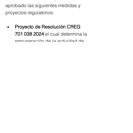
aprobado las siguientes medidas y 
proyectos regulatorios:
Proyecto de Resolución CREG 
701 038 2024
 el cual determina la 
remuneración de la actividad de 
comercialización de energía 
eléctrica a usuarios regulados en 
el Sistema Interconectado 
Nacional: se desagregan los 
costos reportados por el agente, 
se afectan los costos reconocidos 
con un modelo de eficiencia, se 
integran incentivos de calidad del 
servicio, se actualiza la prima de 
riesgo de cartera y se actualizan 
las variables para darle liquidez al 
mercado.