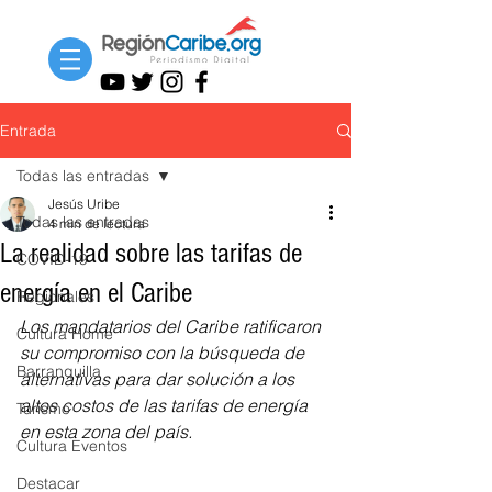
Entrada
Todas las entradas
Jesús Uribe
Todas las entradas
4 min de lectura
La realidad sobre las tarifas de
COVID-19
energía en el Caribe
Regionales
Los mandatarios del Caribe ratificaron 
Cultura Home
su compromiso con la búsqueda de 
Barranquilla
alternativas para dar solución a los 
altos costos de las tarifas de energía 
Turismo
en esta zona del país.
Cultura Eventos
Destacar