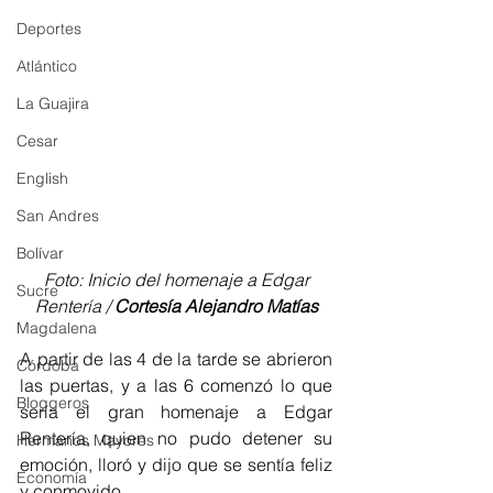
Deportes
Atlántico
La Guajira
Cesar
English
San Andres
Bolívar
 Foto: Inicio del homenaje a Edgar 
Sucre
Rentería / 
Cortesía Alejandro Matías
Magdalena
A partir de las 4 de la tarde se abrieron 
Córdoba
las puertas, y a las 6 comenzó lo que 
Bloggeros
sería el gran homenaje a Edgar 
Rentería, quien no pudo detener su 
Hermanos Mayores
emoción, lloró y dijo que se sentía feliz 
Economía
y conmovido.