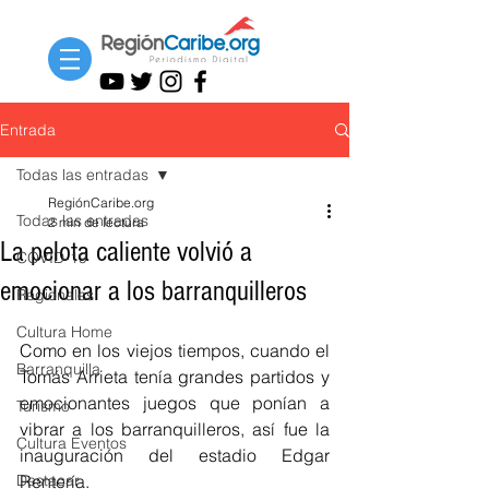
Entrada
Todas las entradas
RegiónCaribe.org
Todas las entradas
2 min de lectura
La pelota caliente volvió a
COVID-19
emocionar a los barranquilleros
Regionales
Cultura Home
Como en los viejos tiempos, cuando el 
Barranquilla
Tomás Arrieta tenía grandes partidos y 
emocionantes juegos que ponían a 
Turismo
vibrar a los barranquilleros, así fue la 
Cultura Eventos
inauguración del estadio Edgar 
Destacar
Rentería.