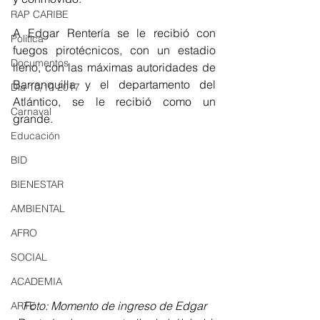
RAP CARIBE
A Edgar Rentería se le recibió con 
Política
fuegos pirotécnicos, con un estadio 
Documentos
lleno, con las máximas autoridades de 
Barranquilla y el departamento del 
Día 10/10 2017
Atlántico, se le recibió como un 
Carnaval
grande.
Educación
BID
BIENESTAR
AMBIENTAL
AFRO
SOCIAL
ACADEMIA
 Foto: Momento de ingreso de Edgar 
ARTE