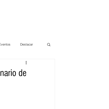
 Eventos
Destacar
Magdalena
onario de
mentos
Día 10/10 2017