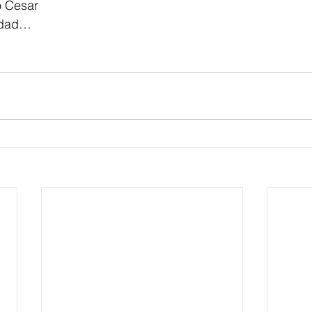
ío Cesar 
rdad… 