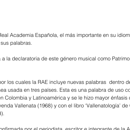
 Real Academia Española, el más importante en su idioma
e sus palabras.
a la declaratoria de este género musical como Patrimon
or los cuales la RAE incluye nuevas palabras  dentro d
 sea usada en tres países. Esta es una palabra de uso 
 Colombia y Latinoamérica y se le hizo mayor énfasis c
yenda Vallenata (1968) y con el libro ‘Vallenatología’ d
).
onfirmada por el periodista, escritor e integrante de la