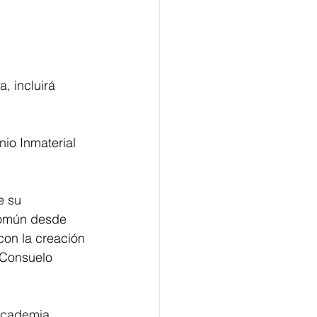
, incluirá 
io Inmaterial 
e su 
común desde 
on la creación 
e Consuelo 
 Academia, 