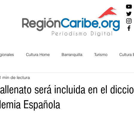
gionales
Cultura Home
Barranquilla
Turismo
Cultura
1 min de lectura
ira
Cesar
English
San Andres
Bolívar
Sucre
allenato será incluida en el dicci
demia Española
nos Mayores
Economía
RAP CARIBE
Política
Docu
BIENESTAR
AMBIENTAL
AFRO