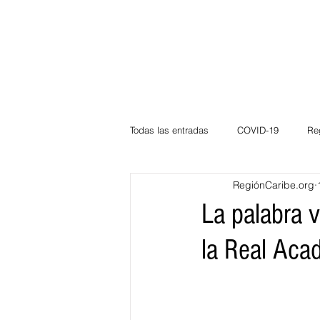
Todas las entradas
COVID-19
Re
RegiónCaribe.org
Deportes
Atlántico
La Guaj
La palabra v
la Real Aca
Córdoba
Bloggeros
Herma
Carnaval
Educación
BID