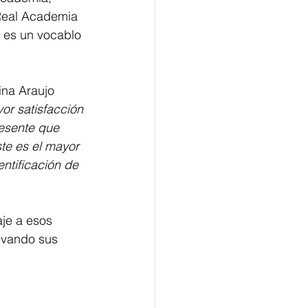
 Real Academia 
e es un vocablo 
ina Araujo 
or satisfacción 
esente que 
te es el mayor 
ntificación de 
je a esos 
levando sus 