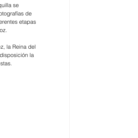
uilla se 
otografías de 
erentes etapas 
oz. 
, la Reina del 
disposición la 
stas.