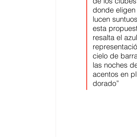
de los clubes
donde eligen 
lucen suntuos
esta propuest
resalta el az
representació
cielo de barra
las noches de
acentos en pl
dorado” 