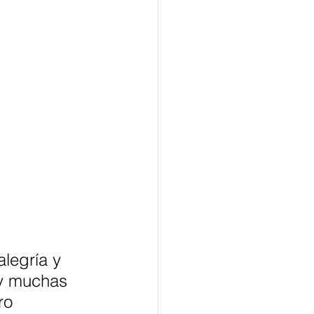
legría y 
 y muchas 
ro 