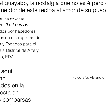
l guayabo, la nostalgia que no esté pero
que donde esté reciba al amor de su pueb
én se exponen 
en 
“La Luna de 
dos por hacedores 
os en el programa de 
s y Tocados para el 
a Distrital de Arte y 
es, EDA. 
 aquí 
án 
Fotografía: Alejandro 
dos en la 
uesta en 
s comparsas 