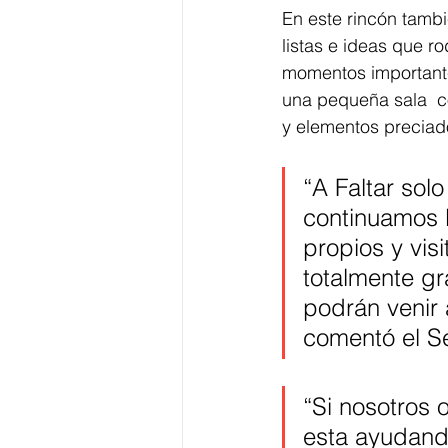
En este rincón tamb
listas e ideas que r
momentos importantes
una pequeña sala  co
y elementos preciado
“A Faltar so
continuamos l
propios y vis
totalmente gr
podrán venir 
comentó el Se
“Si nosotros 
esta ayudando