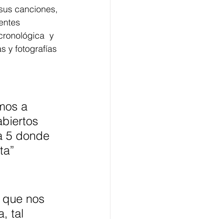
sus canciones, 
entes 
ronológica  y 
 y fotografías 
mos a 
biertos 
 a 5 donde 
ta” 
s que nos 
, tal 