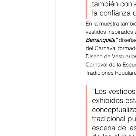
también con e
la confianza 
En la muestra tambi
vestidos inspirados 
Barranquilla”
 diseña
del Carnaval formad
Diseño de Vestuario
Carnaval de la Escuel
Tradiciones Popular
“Los vestidos
exhibidos est
conceptualiza
tradicional p
escena de la