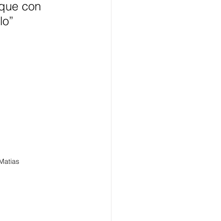
 que con 
lo”
Matias 