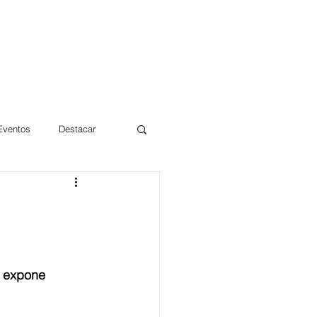
 Eventos
Destacar
Magdalena
mentos
Día 10/10 2017
e expone 