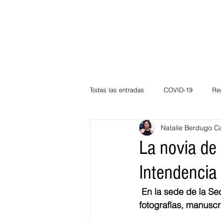
Todas las entradas
COVID-19
Re
Natalie Berdugo C
Deportes
Atlántico
La Guaj
La novia de 
Intendencia 
Córdoba
Bloggeros
Herma
En la sede de la Se
fotografías, manuscrit
Carnaval
Educación
BID