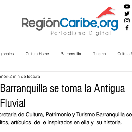
gionales
Cultura Home
Barranquilla
Turismo
Cultura
añón
2 min de lectura
ira
Cesar
English
San Andres
Bolívar
Sucre
Barranquilla se toma la Antigua
Fluvial
nos Mayores
Economía
RAP CARIBE
Política
Docu
cretaria de Cultura, Patrimonio y Turismo Barranquilla s
os, artículos  de  e inspirados en ella y  su historia. 
BIENESTAR
AMBIENTAL
AFRO