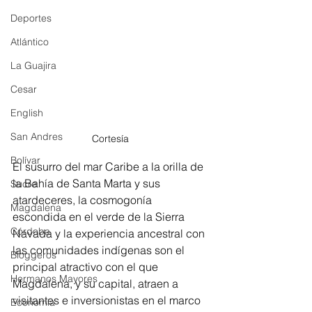
Deportes
Atlántico
La Guajira
Cesar
English
San Andres
Cortesía 
Bolívar
El susurro del mar Caribe a la orilla de 
la Bahía de Santa Marta y sus 
Sucre
atardeceres, la cosmogonía 
Magdalena
escondida en el verde de la Sierra 
Córdoba
Navada y la experiencia ancestral con 
las comunidades indígenas son el 
Bloggeros
principal atractivo con el que 
Hermanos Mayores
Magdalena, y su capital, atraen a 
visitantes e inversionistas en el marco 
Economía