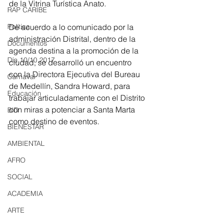
de la Vitrina Turística Anato.
RAP CARIBE
Política
De acuerdo a lo comunicado por la 
administración Distrital, dentro de la 
Documentos
agenda destina a la promoción de la 
Día 10/10 2017
ciudad, se desarrolló un encuentro 
con la Directora Ejecutiva del Bureau 
Carnaval
de Medellín, Sandra Howard, para 
Educación
trabajar articuladamente con el Distrito 
con miras a potenciar a Santa Marta 
BID
como destino de eventos.
BIENESTAR
AMBIENTAL
AFRO
SOCIAL
ACADEMIA
ARTE