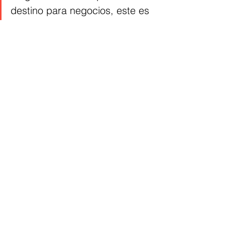
destino para negocios, este es 
un trabajo articulado con un 
solo propósito, la reactivación 
de nuestra industria turística".
Regionales
Cultura Home
Turismo
Ver todo
Entradas recientes