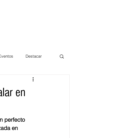
 Eventos
Destacar
Magdalena
lar en
mentos
Día 10/10 2017
n perfecto 
zada en 