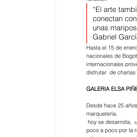
“El arte tamb
conectan con 
unas mariposa
Gabriel Garc
Hasta el 15 de enero
nacionales de Bogot
internacionales pro
disfrutar  de charlas
GALERIA ELSA PIÑ
Desde hace 25 años 
marquetería, 
 hoy se desarrolla,  una la galería promotora de arte emergente. Esta pasión fue surgiendo 
poco a poco por la r