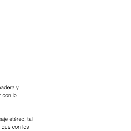
madera y 
r con lo 
je etéreo, tal 
 que con los 