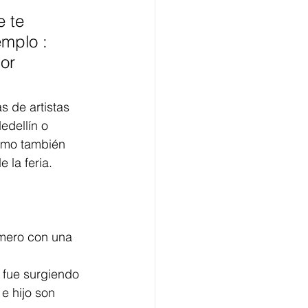
 te 
mplo : 
or 
s de artistas 
dellín o 
como también 
e la feria.
imero con una 
e hijo son 