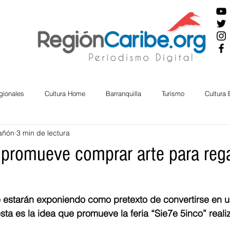
gionales
Cultura Home
Barranquilla
Turismo
Cultura
añón
3 min de lectura
ira
Cesar
English
San Andres
Bolívar
Sucre
e promueve comprar arte para rega
nos Mayores
Economía
RAP CARIBE
Política
Docu
e estarán exponiendo como pretexto de convertirse en u
sta es la idea que promueve la feria “Sie7e 5inco” reali
BIENESTAR
AMBIENTAL
AFRO