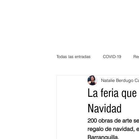
Todas las entradas
COVID-19
Re
Natalie Berdugo C
Deportes
Atlántico
La Guaj
La feria qu
Navidad
Córdoba
Bloggeros
Herma
200 obras de arte s
regalo de navidad, e
Carnaval
Educación
BID
Barranquilla. 