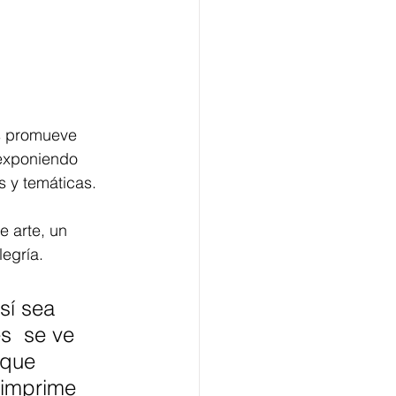
es promueve 
 exponiendo 
 y temáticas. 
 arte, un 
egría. 
sí sea 
s  se ve 
rque 
 imprime 