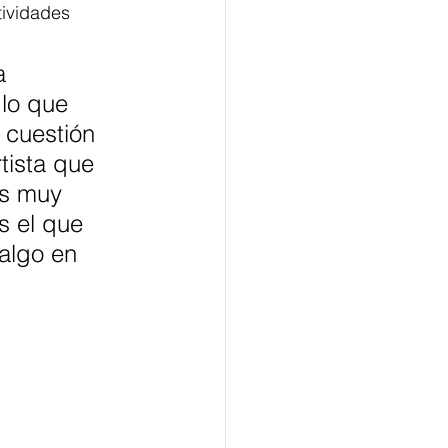
tividades
a 
 lo que 
 cuestión 
tista que 
es muy 
s el que 
algo en 