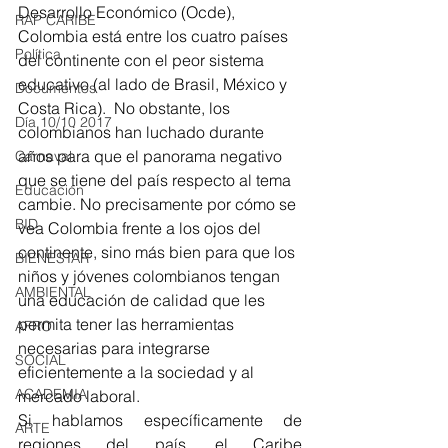
Desarrollo Económico (Ocde), 
RAP CARIBE
Colombia está entre los cuatro países 
Política
del continente con el peor sistema 
educativo (al lado de Brasil, México y 
Documentos
Costa Rica).  No obstante, los 
Día 10/10 2017
colombianos han luchado durante 
años para que el panorama negativo 
Carnaval
que se tiene del país respecto al tema 
Educación
cambie. No precisamente por cómo se 
BID
vea Colombia frente a los ojos del 
continente, sino más bien para que los 
BIENESTAR
niños y jóvenes colombianos tengan 
AMBIENTAL
una educación de calidad que les 
permita tener las herramientas 
AFRO
necesarias para integrarse 
SOCIAL
eficientemente a la sociedad y al 
ACADEMIA
mercado laboral. 
Si hablamos específicamente de 
ARTE
regiones del país, el Caribe 