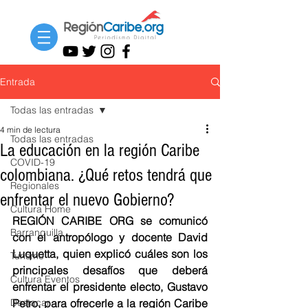
Entrada
Todas las entradas
4 min de lectura
Todas las entradas
La educación en la región Caribe
COVID-19
colombiana. ¿Qué retos tendrá que
Regionales
enfrentar el nuevo Gobierno?
Cultura Home
REGIÓN CARIBE ORG se comunicó 
Barranquilla
con el antropólogo y docente David 
Luquetta, quien explicó cuáles son los 
Turismo
principales desafíos que deberá 
Cultura Eventos
enfrentar el presidente electo, Gustavo 
Destacar
Petro, para ofrecerle a la región Caribe 