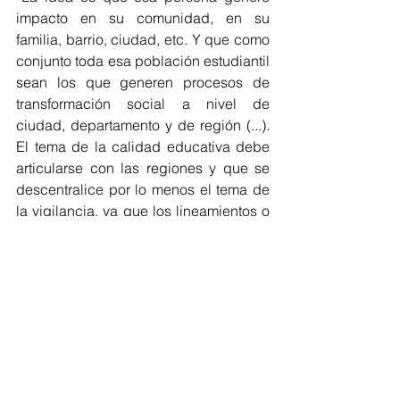
impacto en su comunidad, en su 
familia, barrio, ciudad, etc. Y que como 
conjunto toda esa población estudiantil 
sean los que generen procesos de 
transformación social a nivel de 
ciudad, departamento y de región (...). 
El tema de la calidad educativa debe 
articularse con las regiones y que se 
descentralice por lo menos el tema de 
la vigilancia, ya que los lineamientos o 
las políticas a nivel nacional todavía 
están muy orientados al tema de 
consecución de indicadores y no de 
vigilar que la calidad educativa esté 
orientada hacia la emancipación del 
ser humano y a la educación para la 
vida”, puntualizó Luquetta. 
Hay que tener en cuenta que debido a 