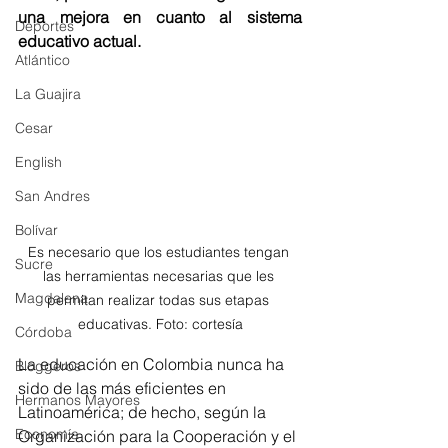
una mejora en cuanto al sistema 
Deportes
educativo actual.
Atlántico
La Guajira
Cesar
English
San Andres
Bolívar
Es necesario que los estudiantes tengan 
Sucre
las herramientas necesarias que les 
Magdalena
permitan realizar todas sus etapas 
educativas. Foto: cortesía
Córdoba
La educación en Colombia nunca ha 
Bloggeros
sido de las más eficientes en 
Hermanos Mayores
Latinoamérica; de hecho, según la 
Economía
Organización para la Cooperación y el 