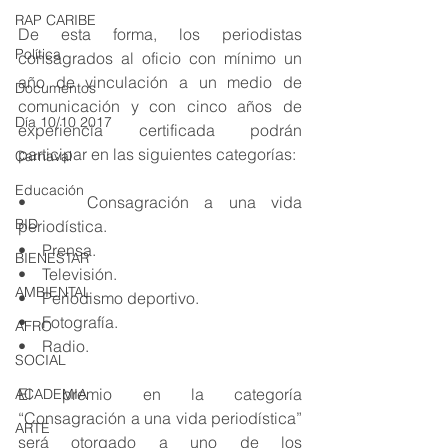
RAP CARIBE
De esta forma, los periodistas 
Política
consagrados al oficio con mínimo un 
año de vinculación a un medio de 
Documentos
comunicación y con cinco años de 
Día 10/10 2017
experiencia certificada podrán 
participar en las siguientes categorías:
Carnaval
Educación
•    Consagración a una vida 
BID
periodística.
•    Prensa.
BIENESTAR
•    Televisión.
AMBIENTAL
•    Periodismo deportivo.
•    Fotografía.
AFRO
•    Radio.
SOCIAL
El premio en la categoría 
ACADEMIA
“Consagración a una vida periodística” 
ARTE
será otorgado a uno de los 