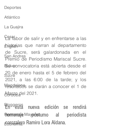
Deportes
Atlántico
La Guajira
Cesar
La labor de salir y en enfrentarse a las 
historias que narran al departamento 
English
de Sucre, será galardonada en el 
San Andres
Premio de Periodismo Mariscal Sucre. 
Su convocatoria está abierta desde el 
Bolívar
20 de enero hasta el 5 de febrero del 
Sucre
2021, a las 6:00 de la tarde; y los 
Magdalena
resultados se darán a conocer el 1 de 
Marzo del 2021. 
Córdoba
Bloggeros
En esta nueva edición se rendirá 
Hermanos Mayores
homenaje póstumo al periodista 
corozalero Ramiro Lora Aldana.
Economía