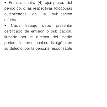
• Prensa: cuatro (4) ejemplares del 
periódico, o las respectivas fotocopias 
autenticadas de la publicación 
referida.
• Cada trabajo debe presentar 
certificado de emisión o publicación, 
firmado por el director del medio 
periodístico en el cual se divulgó o, en 
su defecto, por la persona responsable 
del mismo.
• Cada trabajo deberá presentarse en 
cuatro (4) sobres cerrados dirigidos a 
la oficina de Comunicaciones de la 
Gobernación de Sucre, con una carta 
de presentación cuya copia de 
recibido será firmada por un 
funcionario autorizado para ello.
Regionales
Sucre