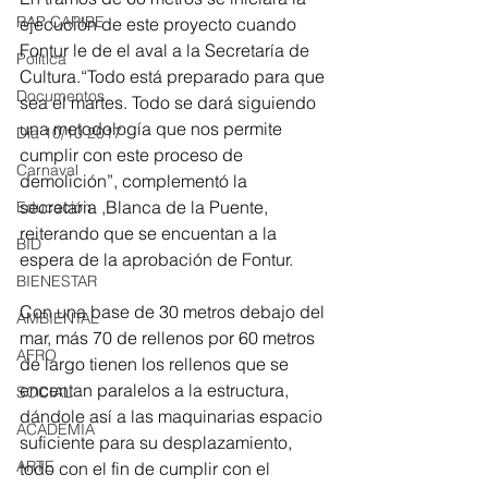
RAP CARIBE
ejecución de este proyecto cuando 
Fontur le de el aval a la Secretaría de 
Política
Cultura.“Todo está preparado para que 
Documentos
sea el martes. Todo se dará siguiendo 
una metodología que nos permite 
Día 10/10 2017
cumplir con este proceso de 
Carnaval
demolición”, complementó la 
secretaria ,Blanca de la Puente, 
Educación
reiterando que se encuentan a la 
BID
espera de la aprobación de Fontur.
BIENESTAR
Con una base de 30 metros debajo del 
AMBIENTAL
mar, más 70 de rellenos por 60 metros 
AFRO
de largo tienen los rellenos que se 
encentan paralelos a la estructura, 
SOCIAL
dándole así a las maquinarias espacio 
ACADEMIA
suficiente para su desplazamiento, 
ARTE
todo con el fin de cumplir con el 