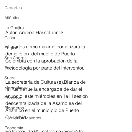
Deportes
Atlántico
La Guajira
Autor: Andrea Hasselbrinck
Cesar
El martes como máximo comenzará la 
English
demolición  del muelle de Puerto 
San Andres
Colombia con la aprobación de la 
metodología por parte del interventor.
Bolívar
Sucre
La secretaria de Cultura (e),Blanca de 
Magdalena
la Puente fue la encargada de dar el 
anuncio  este miércoles en  la III sesión 
Córdoba
descentralizada de la Asamblea del 
Bloggeros
Atlántico en el municipio de Puerto 
Colombia.
Hermanos Mayores
Economía
En tramos de 60 metros se iniciará la 