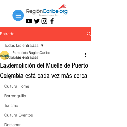
Entrada
Todas las entradas
Periodista RegionCaribe
Todas las entradas
2 min de lectura
La demolición del Muelle de Puerto
COVID-19
Colombia está cada vez más cerca
Regionales
Cultura Home
Barranquilla
Turismo
Cultura Eventos
Destacar