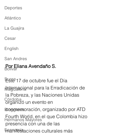
Deportes
Atlántico
La Guajira
Cesar
English
San Andres
Por Eliana Avendaño S.
Bolívar
Sucre
Este 17 de octubre fue el Día 
Internacional para la Erradicación de 
Magdalena
la Pobreza, y las Naciones Unidas 
Córdoba
organizó un evento en 
conmemoración, organizado por ATD 
Bloggeros
Fourth World, en el que Colombia hizo 
Hermanos Mayores
presencia con una de las 
Economía
manifestaciones culturales más 