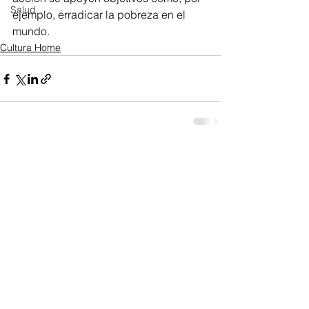
Salud
ejemplo, erradicar la pobreza en el 
mundo.
Cultura Home
Ver todo
Entradas recientes