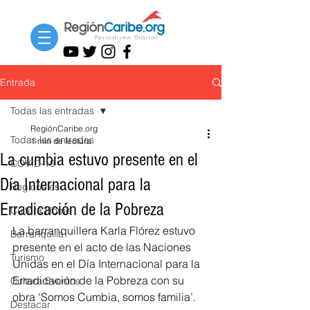
Entrada
Todas las entradas
RegiónCaribe.org
Todas las entradas
1 min de lectura
La cumbia estuvo presente en el
COVID-19
Día Internacional para la
Regionales
Erradicación de la Pobreza
Cultura Home
La barranquillera Karla Flórez estuvo 
Barranquilla
presente en el acto de las Naciones 
Turismo
Unidas en el Día Internacional para la 
Erradicación de la Pobreza con su 
Cultura Eventos
obra ‘Somos Cumbia, somos familia’.
Destacar