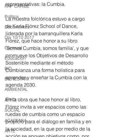
representativas: la Cumbia.
RAP CARIBE
Política
La muestra folclórica estuvo a cargo 
de Karla Flórez School of Dance, 
Documentos
liderada por la barranquillera Karla 
Día 10/10 2017
Flórez, que hace honor a su libro 
Carnaval
‘Somos Cumbia, somos familia’, y que 
promueve los Objetivos de Desarrollo 
Educación
Sostenible mediante el método 
BID
Cumbianza una forma holistica para 
aprender y enseñar la Cumbia con la 
BIENESTAR
agenda 2030.
AMBIENTAL
En la obra que hace honor al libro, 
AFRO
Flórez invita a ver espacios como las 
SOCIAL
ruedas de cumbia como un espacio 
ACADEMIA
propicio para el diálogo en familia y en 
la sociedad, en la que por medio de la 
ARTE
acción se apoyen objetivos como, por 