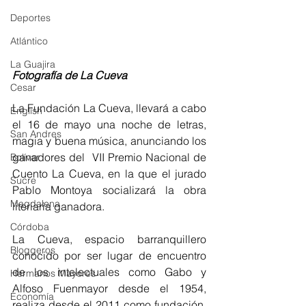
Deportes
Atlántico
La Guajira
Fotografía de La Cueva 
Cesar
La Fundación La Cueva, llevará a cabo 
English
el 16 de mayo una noche de letras, 
San Andres
magia y buena música, anunciando los 
ganadores del  VII Premio Nacional de 
Bolívar
Cuento La Cueva, en la que el jurado 
Sucre
Pablo Montoya socializará la obra 
Magdalena
literiaria ganadora. 
Córdoba
La Cueva, espacio barranquillero 
Bloggeros
conocido por ser lugar de encuentro 
de los intelectuales como Gabo y 
Hermanos Mayores
Alfoso Fuenmayor desde el 1954, 
Economía
realiza desde el 2011 como fundación, 