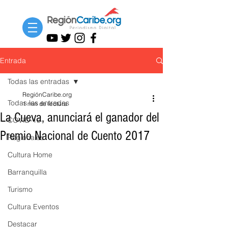
Entrada
Todas las entradas
RegiónCaribe.org
Todas las entradas
1 min de lectura
La Cueva, anunciará el ganador del
COVID-19
Premio Nacional de Cuento 2017
Regionales
Cultura Home
Barranquilla
Turismo
Cultura Eventos
Destacar