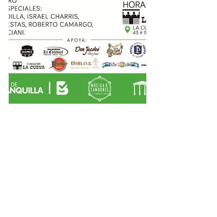
#DrumFestival2018
#LaCueva
#Musica
#Literatura
#PremioNacionaldeCuentoLaCueva
Cultura Eventos