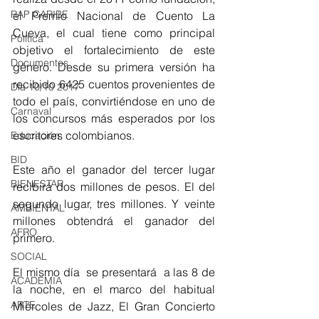
RAP CARIBE
el Premio Nacional de Cuento La 
Cueva, el cual tiene como principal 
Política
objetivo el fortalecimiento de este 
Documentos
género. Desde su primera versión ha 
recibido 6425 cuentos provenientes de 
Día 10/10 2017
todo el país, convirtiéndose en uno de 
Carnaval
los concursos más esperados por los 
escritores colombianos.
Educación
BID
Este año el ganador del tercer lugar 
BIENESTAR
recibirá dos millones de pesos. El del 
segundo lugar, tres millones. Y veinte 
AMBIENTAL
millones obtendrá el ganador del 
AFRO
primero.
SOCIAL
El mismo día  se presentará  a las 8 de 
ACADEMIA
la noche, en el marco del habitual 
ARTE
Miércoles de Jazz, El Gran Concierto 