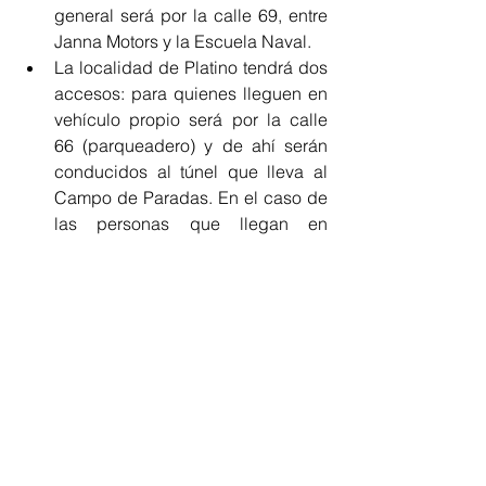
general será por la calle 69, entre 
Janna Motors y la Escuela Naval.  
La localidad de Platino tendrá dos 
accesos: para quienes lleguen en 
vehículo propio será por la calle 
66 (parqueadero) y de ahí serán 
conducidos al túnel que lleva al 
Campo de Paradas. En el caso de 
las personas que llegan en 
transporte público, el ingreso será 
por detrás del palco de la Acción 
Social Naval y la Fuerza Aérea, 
sobre la calzada occidental de la 
vía 40, para ser conducidos por el 
túnel hacia el Campo de Paradas. 
Mapa de entrada al lugar.