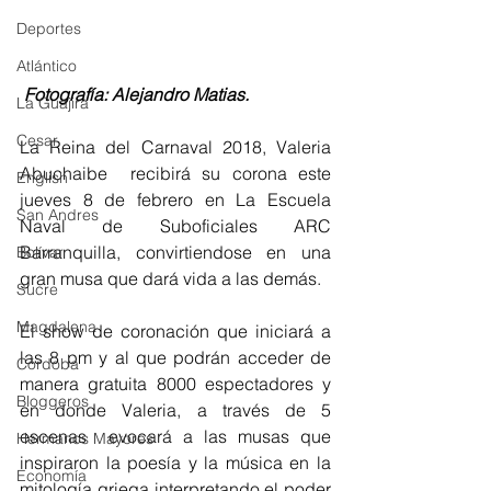
Deportes
Atlántico
 Fotografía: Alejandro Matias. 
La Guajira
Cesar
La Reina del Carnaval 2018, Valeria 
Abuchaibe  recibirá su corona este 
English
jueves 8 de febrero en La Escuela 
San Andres
Naval de Suboficiales ARC 
Barranquilla, convirtiendose en una 
Bolívar
gran musa que dará vida a las demás. 
Sucre
Magdalena
El show de coronación que iniciará a 
las 8 pm y al que podrán acceder de 
Córdoba
manera gratuita 8000 espectadores y 
Bloggeros
en donde Valeria, a través de 5 
escenas  evocará a las musas que 
Hermanos Mayores
inspiraron la poesía y la música en la 
Economía
mitología griega interpretando el poder  