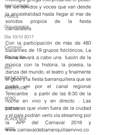
RAP CARIBE
de los sonidos y voces que van desde 
la ancestralidad hasta llegar al mar de 
Política
sonidos propios de la fiesta 
Documentos
carnavalera.
Día 10/10 2017
Con la participación de más de 480 
Carnaval
bailarines de 19 grupos folclóricos, La 
Reina llevará a cabo una  fusión de la 
Educación
música con la historia, la poesía, la 
BID
danza del mundo, el teatro y finalmente 
BIENESTAR
el goce y la fiesta barranquillera que se 
podrá ver por el canal regional 
AMBIENTAL
Telecaribe   a partir de las 8:30 de la 
AFRO
noche en vivo y en directo . Las 
personas que viven fuera de la ciudad 
SOCIAL
y el país podrán verlo vía streaming por 
ACADEMIA
la APP del Carnaval 2018 y 
ARTE
www.carnavaldebarranquillaenvivo.co