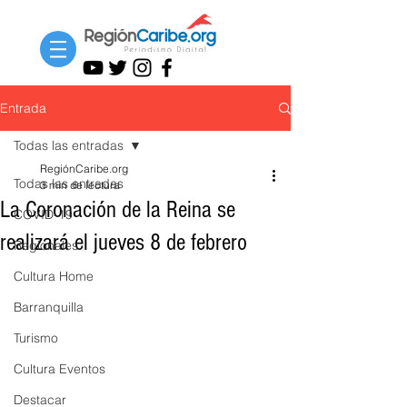
Entrada
Todas las entradas
RegiónCaribe.org
Todas las entradas
3 min de lectura
La Coronación de la Reina se
COVID-19
realizará el jueves 8 de febrero
Regionales
Cultura Home
Barranquilla
Turismo
Cultura Eventos
Destacar