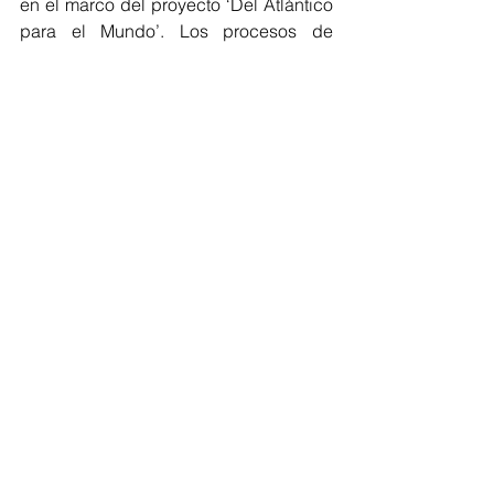
en el marco del proyecto ‘Del Atlántico 
para el Mundo’. Los procesos de 
formación hacen parte del convenio 
liderado por MinTic, RTVC y 
Uniautónoma, con el apoyo de la 
Gobernación del Atlántico. 
Entretanto, en Suan de la Trinidad están 
las inscripciones abiertas para 
formación en danza, música 
tradicional, teatro y artes plásticas, 
para gestores culturales del 
departamento como parte de la oferta 
de la casa de cultura del municipio.
Encuentro virtual de procesos 
musicales del Atlántico Concierto 
virtual con presentaciones de músicos 
de Galapa, Soledad, Baranoa, entre 