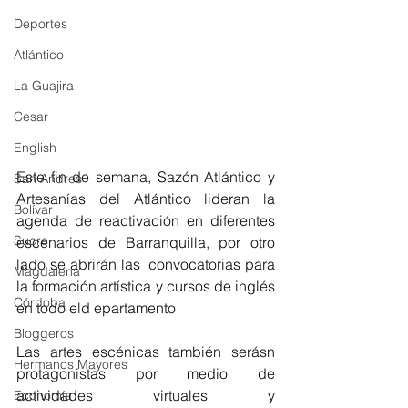
Deportes
Atlántico
La Guajira
Cesar
English
Este fin de semana, Sazón Atlántico y 
San Andres
Artesanías del Atlántico lideran la 
Bolívar
agenda de reactivación en diferentes 
Sucre
escenarios de Barranquilla, por otro 
lado se abrirán las  convocatorias para 
Magdalena
la formación artística y cursos de inglés 
Córdoba
en todo eld epartamento 
Bloggeros
Las artes escénicas también serásn 
Hermanos Mayores
protagonistas por medio de 
actividades virtuales y 
Economía