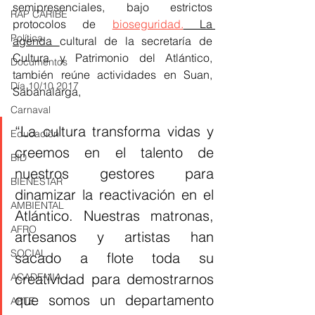
semipresenciales, bajo estrictos 
RAP CARIBE
protocolos de 
bioseguridad.
 La 
Política
agenda 
cultural de la secretaría de 
Cultura y Patrimonio del Atlántico, 
Documentos
también reúne actividades en Suan, 
Día 10/10 2017
Sabanalarga, 
Carnaval
“La cultura transforma vidas y 
Educación
creemos en el talento de 
BID
nuestros gestores para 
BIENESTAR
dinamizar la reactivación en el 
AMBIENTAL
Atlántico. Nuestras matronas, 
AFRO
artesanos y artistas han 
SOCIAL
sacado a flote toda su 
creatividad para demostrarnos 
ACADEMIA
que somos un departamento 
ARTE