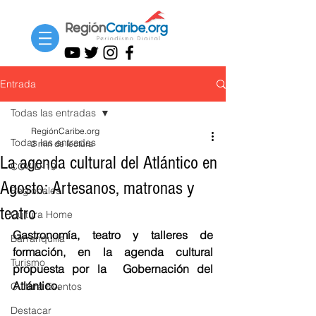
Entrada
Todas las entradas
RegiónCaribe.org
Todas las entradas
2 min de lectura
La agenda cultural del Atlántico en
COVID-19
Agosto: Artesanos, matronas y
Regionales
teatro
Cultura Home
Gastronomía, teatro y talleres de 
Barranquilla
formación, en la agenda cultural 
Turismo
propuesta por la  Gobernación del 
Atlántico.
Cultura Eventos
Destacar