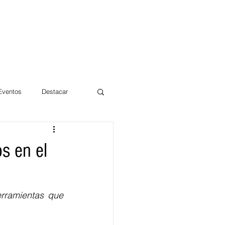
 Eventos
Destacar
Magdalena
s en el
mentos
Día 10/10 2017
rramientas que 