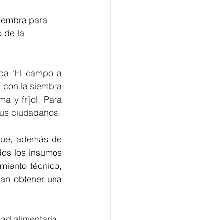
siembra para 
 de la 
ca ‘El campo a 
 con la siembra 
 y fríjol. Para 
acceder a este programa, los alcaldes deben postularse para beneficiar a sus ciudadanos. 
que, además de 
odos los insumos 
iento técnico, 
an obtener una 
dad alimentaria, 