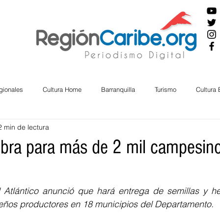
gionales
Cultura Home
Barranquilla
Turismo
Cultura
2 min de lectura
ira
Cesar
English
San Andres
Bolívar
Sucre
mbra para más de 2 mil campesino
nos Mayores
Economía
RAP CARIBE
Política
Docu
Atlántico anunció que hará entrega de semillas y he
eños productores en 18 municipios del Departamento.
BIENESTAR
AMBIENTAL
AFRO