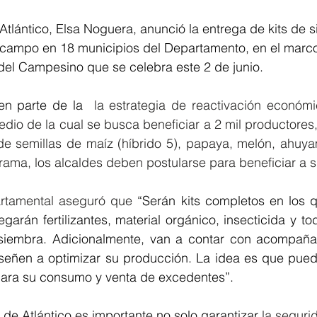
tlántico, Elsa Noguera, anunció la entrega de kits de 
l campo en 18 municipios del Departamento, en el marco
del Campesino que se celebra este 2 de junio. 
en parte de la  
la estrategia de reactivación económi
dio de la cual se busca beneficiar a 2 mil productores,
e semillas de maíz (híbrido 5), papaya, melón, ahuyama
rtamental aseguró que 
“Serán kits completos en los 
egarán fertilizantes, material orgánico, insecticida y t
siembra. Adicionalmente, van a contar con acompañam
señen a optimizar su producción. La idea es que pued
para su consumo y venta de excedentes”. 
de Atlántico es importante no solo garantizar 
la seguri