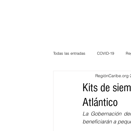
Todas las entradas
COVID-19
Re
RegiónCaribe.org
Deportes
Atlántico
La Guaj
Kits de sie
Atlántico
Córdoba
Bloggeros
Herma
La Gobernación del 
beneficiarán a pequ
Carnaval
Educación
BID