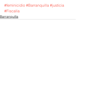
#feminicidio
#Barranquilla
#justicia
#Fiscalía
Barranquilla
Ver todo
Entradas recientes