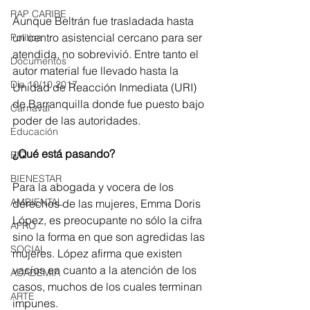
RAP CARIBE
Aunque Beltrán fue trasladada hasta 
un centro asistencial cercano para ser 
Política
atendida, no sobrevivió. Entre tanto el 
Documentos
autor material fue llevado hasta la 
Día 10/10 2017
Unidad de Reacción Inmediata (URI) 
de Barranquilla donde fue puesto bajo 
Carnaval
poder de las autoridades.
Educación
¿Qué está pasando?
BID
BIENESTAR
Para la abogada y vocera de los 
AMBIENTAL
derechos de las mujeres, Emma Doris 
López, es preocupante no sólo la cifra 
AFRO
sino la forma en que son agredidas las 
SOCIAL
mujeres. López afirma que existen 
vacíos en cuanto a la atención de los 
ACADEMIA
casos, muchos de los cuales terminan 
ARTE
impunes. 