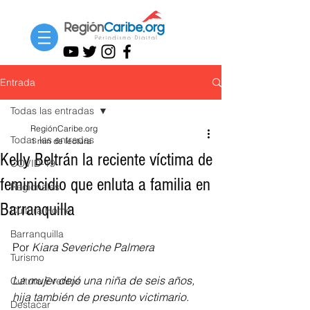
Entrada
Todas las entradas
RegiónCaribe.org
Todas las entradas
1 min de lectura
Kelly Beltrán la reciente víctima de
COVID-19
feminicidio que enluta a familia en
Regionales
Barranquilla
Cultura Home
Barranquilla
Por 
Kiara Severiche Palmera
Turismo
La mujer dejó una niña de seis años, 
Cultura Eventos
hija también de presunto victimario.
Destacar