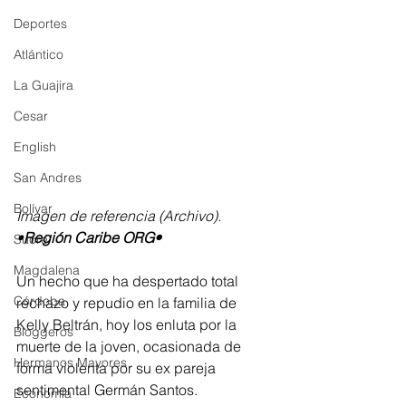
Deportes
Atlántico
La Guajira
Cesar
English
San Andres
Bolívar
Imagen de referencia (Archivo). 
•
Región Caribe ORG•
Sucre
Magdalena
Un hecho que ha despertado total 
Córdoba
rechazo y repudio en la familia de 
Kelly Beltrán, hoy los enluta por la 
Bloggeros
muerte de la joven, ocasionada de 
Hermanos Mayores
forma violenta por su ex pareja 
sentimental Germán Santos. 
Economía