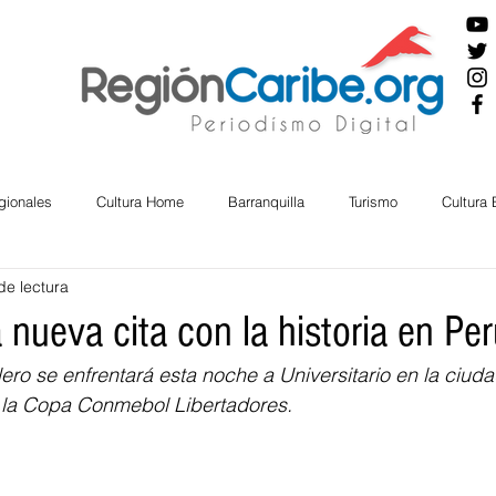
gionales
Cultura Home
Barranquilla
Turismo
Cultura
de lectura
ira
Cesar
English
San Andres
Bolívar
Sucre
 nueva cita con la historia en Pe
lero se enfrentará esta noche a Universitario en la ciud
nos Mayores
Economía
RAP CARIBE
Política
Docu
e la Copa Conmebol Libertadores. 
BIENESTAR
AMBIENTAL
AFRO