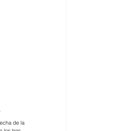
.
fecha de la 
los tres 