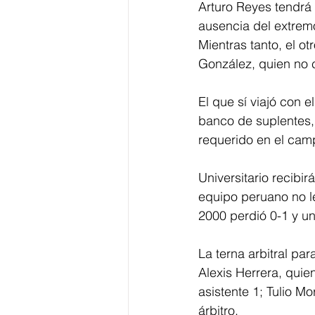
Arturo Reyes tendrá 
ausencia del extremo
Mientras tanto, el o
González, quien no c
El que sí viajó con e
banco de suplentes,
requerido en el cam
Universitario recibir
equipo peruano no le
2000 perdió 0-1 y u
La terna arbitral p
Alexis Herrera, qui
asistente 1; Tulio M
árbitro. 