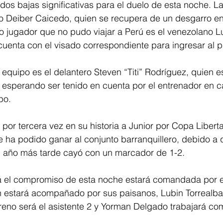
dos bajas significativas para el duelo de esta noche. La
 Deiber Caicedo, quien se recupera de un desgarro en e
tro jugador que no pudo viajar a Perú es el venezolano L
uenta con el visado correspondiente para ingresar al pa
l equipo es el delantero Steven “Titi” Rodríguez, quien es
 esperando ser tenido en cuenta por el entrenador en c
po.
á por tercera vez en su historia a Junior por Copa Liberta
 ha podido ganar al conjunto barranquillero, debido a 
n año más tarde cayó con un marcador de 1-2. 
ara el compromiso de esta noche estará comandada por e
en estará acompañado por sus paisanos, Lubin Torrealb
oreno será el asistente 2 y Yorman Delgado trabajará co