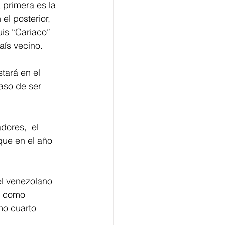
 primera es la 
l posterior, 
uis “Cariaco” 
ís vecino. 
tará en el 
aso de ser 
dores,  el 
que en el año 
l venezolano 
a como 
mo cuarto 