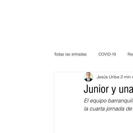
Todas las entradas
COVID-19
Re
Jesús Uribe
2 min 
Deportes
Atlántico
La Guaj
Junior y una
El equipo barranquil
Córdoba
Bloggeros
Herma
la cuarta jornada d
Carnaval
Educación
BID