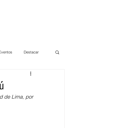
 Eventos
Destacar
Magdalena
rú
ad de Lima, por 
mentos
Día 10/10 2017