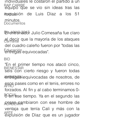
individuales le costaron el partido a un 
RAP CARIBE
equipo que se vio sin ideas tras las 
expulsión de Luis Díaz a los 51 
Política
minutos. 
Documentos
Día 10/10 2017
El entrenador Julio Comesaña fue claro 
al decir que la mayoría de los ataques 
Carnaval
del cuadro caleño fueron por "todas las 
Educación
entregas equivocadas".  
BID
"En el primer tiempo nos atacó cinco, 
BIENESTAR
seis con cierto riesgo y fueron todas 
entregas equivocadas de nosotros, de 
AMBIENTAL
esos pases como en el tenis, errores no 
AFRO
forzados. Al fin y al cabo terminamos 0-
SOCIAL
0 en ese tiempo. Ya en el segundo las 
cosas cambiaron con ese hombre de 
ACADEMIA
ventaja que tenía Cali y más con la 
ARTE
expulsión de Díaz que es un jugador 