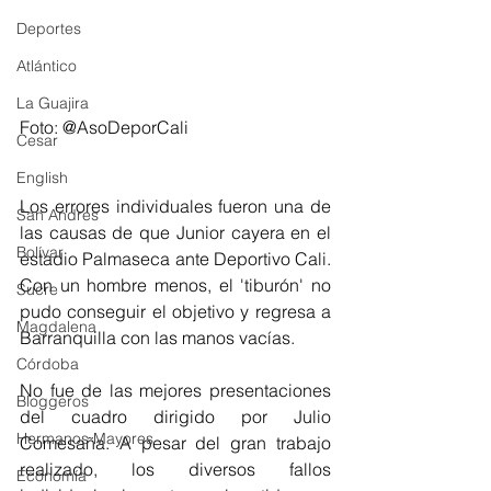
Deportes
Atlántico
La Guajira
Foto: @AsoDeporCali
Cesar
English
Los errores individuales fueron una de 
San Andres
las causas de que Junior cayera en el 
Bolívar
estadio Palmaseca ante Deportivo Cali. 
Con un hombre menos, el 'tiburón' no 
Sucre
pudo conseguir el objetivo y regresa a 
Magdalena
Barranquilla con las manos vacías. 
Córdoba
No fue de las mejores presentaciones 
Bloggeros
del cuadro dirigido por Julio 
Hermanos Mayores
Comesaña. A pesar del gran trabajo 
realizado, los diversos fallos 
Economía