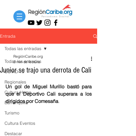
Entrada
Todas las entradas
RegiónCaribe.org
Todas las entradas
2 min de lectura
Junior se trajo una derrota de Cali
COVID-19
Regionales
Un gol de Miguel Murillo bastó para 
Cultura Home
que el Deportivo Cali superara a los 
dirigidos por Comesaña
. 
Barranquilla
Turismo
Cultura Eventos
Destacar