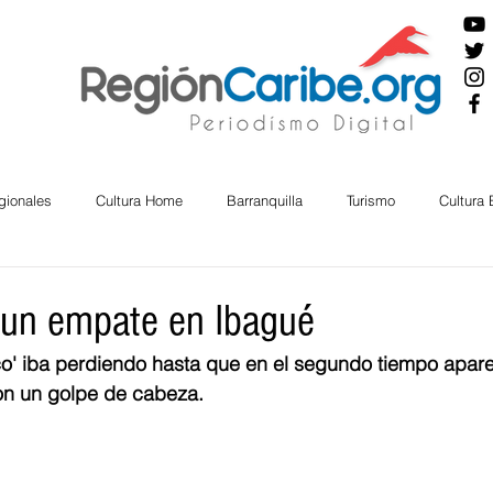
gionales
Cultura Home
Barranquilla
Turismo
Cultura
ira
Cesar
English
San Andres
Bolívar
Sucre
 un empate en Ibagué
nco' iba perdiendo hasta que en el segundo tiempo apare
nos Mayores
Economía
RAP CARIBE
Política
Docu
on un golpe de cabeza.
BIENESTAR
AMBIENTAL
AFRO