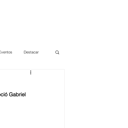
 Eventos
Destacar
Magdalena
ció Gabriel 
mentos
Día 10/10 2017