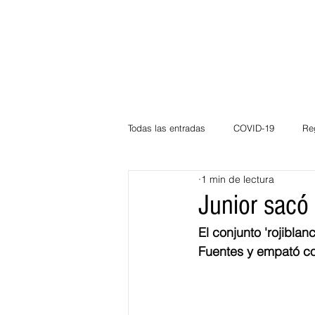
Todas las entradas
COVID-19
Re
1 min de lectura
Deportes
Atlántico
La Guaj
Junior sacó
El conjunto 'rojibla
Córdoba
Bloggeros
Herma
Fuentes y empató c
Carnaval
Educación
BID