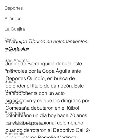
Deportes
Atlántico
La Guajira
Cesar
El equipo Tiburón en entrenamientos. 
•
Cortesía
•
English
San Andres
Junior de Barranquilla debuta este 
miércoles por la Copa Águila ante 
Bolívar
Deportes Quindío, en busca de 
Sucre
defender el título de campeón. Este 
Magdalena
partido cuenta con un acto 
significativo y es que los dirigidos por 
Córdoba
Comesaña debutaron en el fútbol 
Bloggeros
colombiano un día hoy hace 70 años 
en el fútbol profesional colombiano 
Hermanos Mayores
cuando derrotaron al Deportivo Cali 2-
Economía
0, en el eterno Romelio Martínez.