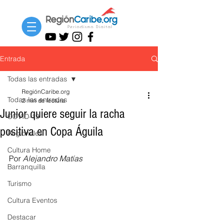
Entrada
Todas las entradas
RegiónCaribe.org
Todas las entradas
2 min de lectura
Junior quiere seguir la racha
COVID-19
positiva en Copa Águila
Regionales
Cultura Home
Por 
Alejandro Matías
Barranquilla
Turismo
Cultura Eventos
Destacar