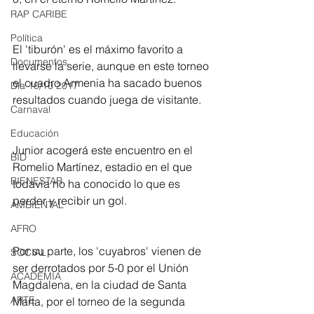
RAP CARIBE
Política
El 'tiburón' es el máximo favorito a 
Documentos
llevarse la serie, aunque en este torneo 
el cuadro Armenia ha sacado buenos 
Día 10/10 2017
resultados cuando juega de visitante.
Carnaval
Educación
Junior acogerá este encuentro en el 
BID
Romelio Martínez, estadio en el que 
BIENESTAR
todavía no ha conocido lo que es 
perder y recibir un gol.
AMBIENTAL
AFRO
Por su parte, los 'cuyabros' vienen de 
SOCIAL
ser derrotados por 5-0 por el Unión 
ACADEMIA
Magdalena, en la ciudad de Santa 
ARTE
Marta, por el torneo de la segunda 