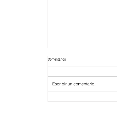
Comentarios
Escribir un comentario...
Colombia se despide del Mundial 2026
y Suiza avanza a los cuartos de final