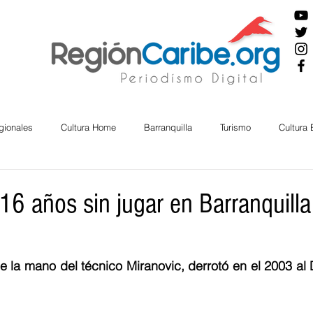
gionales
Cultura Home
Barranquilla
Turismo
Cultura
ira
Cesar
English
San Andres
Bolívar
Sucre
 16 años sin jugar en Barranquill
nos Mayores
Economía
RAP CARIBE
Política
Docu
 de la mano del técnico Miranovic, derrotó en el 2003 al 
BIENESTAR
AMBIENTAL
AFRO