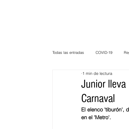
Todas las entradas
COVID-19
Re
1 min de lectura
Deportes
Atlántico
La Guaj
Junior lleva
Carnaval
Córdoba
Bloggeros
Herma
El elenco 'tiburón',
en el 'Metro'.
Carnaval
Educación
BID