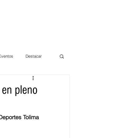
 Eventos
Destacar
Magdalena
a en pleno
mentos
Día 10/10 2017
Deportes Tolima 