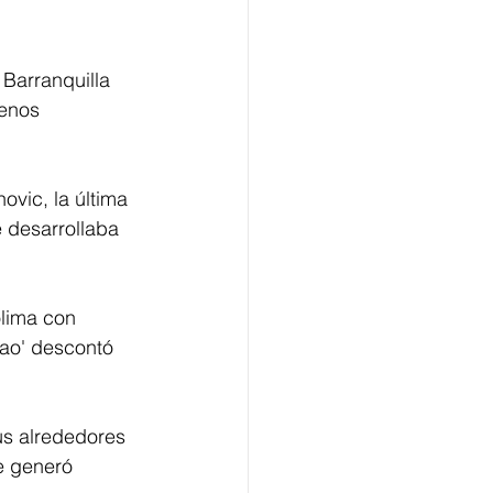
Barranquilla 
enos 
vic, la última 
e desarrollaba 
olima con 
jao' descontó 
us alrededores 
e generó 