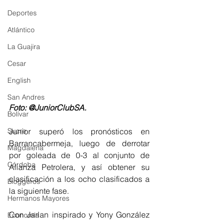
Deportes
Atlántico
La Guajira
Cesar
English
San Andres
Foto: @JuniorClubSA. 
Bolívar
Sucre
Junior superó los pronósticos en 
Barrancabermeja, luego de derrotar 
Magdalena
por goleada de 0-3 al conjunto de 
Córdoba
Alianza Petrolera, y así obtener su 
clasificación a los ocho clasificados a 
Bloggeros
la siguiente fase. 
Hermanos Mayores
Con Jarlan inspirado y Yony González 
Economía