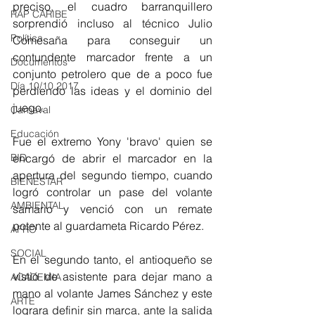
preciso, el cuadro barranquillero 
RAP CARIBE
sorprendió incluso al técnico Julio 
Política
Comesaña para conseguir un 
contundente marcador frente a un 
Documentos
conjunto petrolero que de a poco fue 
Día 10/10 2017
perdiendo las ideas y el dominio del 
juego. 
Carnaval
Educación
Fue el extremo Yony 'bravo' quien se 
BID
encargó de abrir el marcador en la 
apertura del segundo tiempo, cuando 
BIENESTAR
logró controlar un pase del volante 
AMBIENTAL
samario y venció con un remate 
potente al guardameta Ricardo Pérez. 
AFRO
SOCIAL
En el segundo tanto, el antioqueño se 
vistió de asistente para dejar mano a 
ACADEMIA
mano al volante James Sánchez y este 
ARTE
lograra definir sin marca, ante la salida 