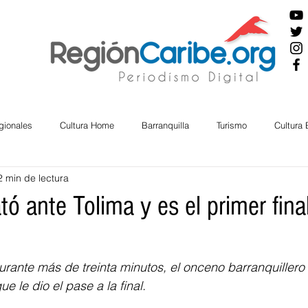
gionales
Cultura Home
Barranquilla
Turismo
Cultura
2 min de lectura
ira
Cesar
English
San Andres
Bolívar
Sucre
ó ante Tolima y es el primer final
nos Mayores
Economía
RAP CARIBE
Política
Docu
ante más de treinta minutos, el onceno barranquillero 
 le dio el pase a la final.
BIENESTAR
AMBIENTAL
AFRO