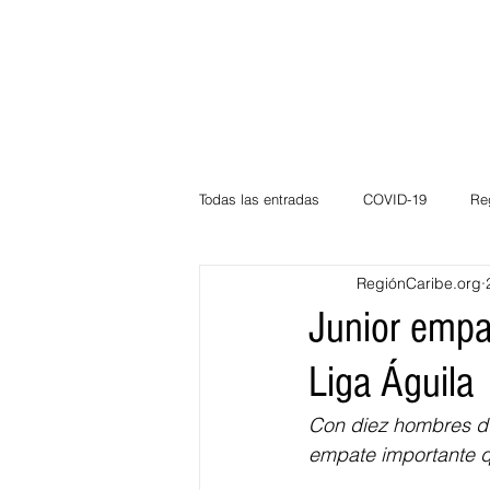
Todas las entradas
COVID-19
Re
RegiónCaribe.org
Deportes
Atlántico
La Guaj
Junior empat
Liga Águila
Córdoba
Bloggeros
Herma
Con diez hombres dur
empate importante que
Carnaval
Educación
BID