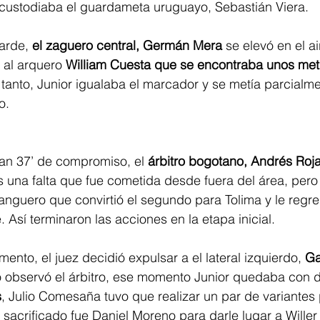
 custodiaba el guardameta uruguayo, Sebastián Viera.
arde, 
el zaguero central, Germán Mera
 se elevó en el a
 al arquero 
William Cuesta que se encontraba unos metr
tanto, Junior igualaba el marcador y se metía parcialmen
o.
n 37’ de compromiso, el 
árbitro bogotano, Andrés Roja
as una falta que fue cometida desde fuera del área, pero
anguero que convirtió el segundo para Tolima y le regr
 Así terminaron las acciones en la etapa inicial.
ento, el juez decidió expulsar a el lateral izquierdo,
 Ga
o observó el árbitro, ese momento Junior quedaba con d
s
, Julio Comesaña tuvo que realizar un par de variantes 
 sacrificado fue Daniel Moreno para darle lugar a Willer 