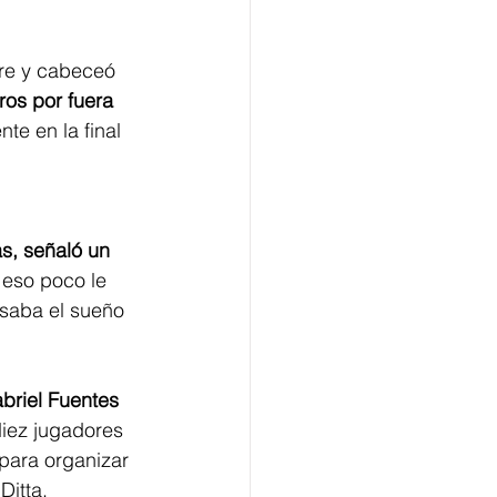
ire y cabeceó 
os por fuera 
te en la final 
s, señaló un 
 eso poco le 
esaba el sueño 
briel Fuentes 
iez jugadores 
para organizar 
Ditta.