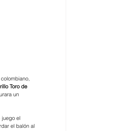
l colombiano, 
illo Toro de 
urara un 
 juego el 
dar el balón al 