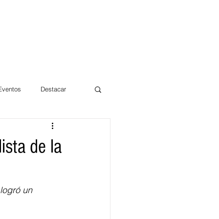
 Eventos
Destacar
Magdalena
ista de la
mentos
Día 10/10 2017
logró un 