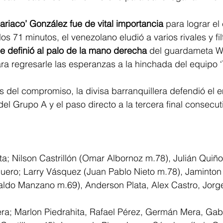
Cariaco’ González fue de vital importancia
 para lograr el 
s 71 minutos, el venezolano eludió a varios rivales y filt
e definió al palo de la mano derecha
 del guardameta Wi
ra regresarle las esperanzas a la hinchada del equipo ‘
es del compromiso, la divisa barranquillera defendió el 
del Grupo A y el paso directo a la tercera final consecut
ta; Nilson Castrillón (Omar Albornoz m.78), Julián Quiñ
ero; Larry Vásquez (Juan Pablo Nieto m.78), Jaminto
aldo Manzano m.69), Anderson Plata, Alex Castro, Jor
era; Marlon Piedrahita, Rafael Pérez, Germán Mera, Gabr