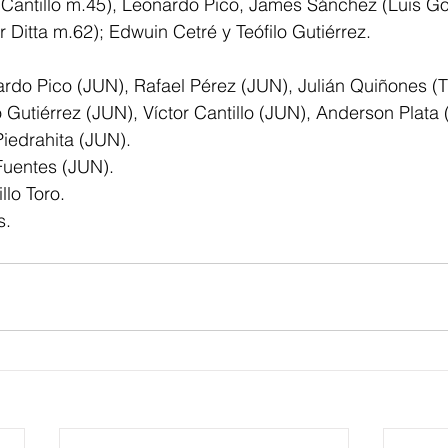
 Cantillo m.45), Leonardo Pico, James Sánchez (Luis Go
 Ditta m.62); Edwuin Cetré y Teófilo Gutiérrez.
rdo Pico (JUN), Rafael Pérez (JUN), Julián Quiñones (T
 Gutiérrez (JUN), Víctor Cantillo (JUN), Anderson Plata (
Piedrahita (JUN).
Fuentes (JUN).
llo Toro.
s.