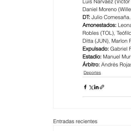
Luis Narváez (Víctor
Daniel Moreno (Willer
DT:
 Julio Comesaña.
Amonestados:
 Leona
Robles (TOL), Teófilo
Ditta (JUN), Marlon 
Expulsado:
 Gabriel 
Estadio:
 Manuel Muri
Árbitro:
 Andrés Roja
Deportes
Entradas recientes