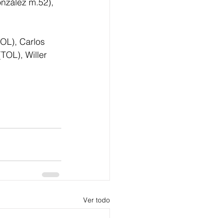
nzález m.52), 
OL), Carlos 
TOL), Willer 
Ver todo